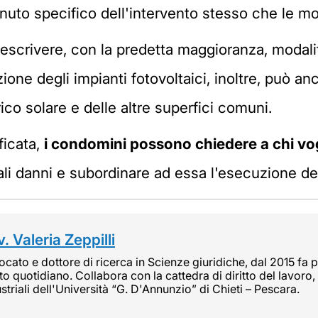
tenuto specifico dell'intervento stesso che le m
scrivere, con la predetta maggioranza, modalit
azione degli impianti fotovoltaici, inoltre, può a
trico solare e delle altre superfici comuni.
ficata,
i condomini possono chiedere a chi vogl
ali danni e subordinare ad essa l'esecuzione del
. Valeria Zeppilli
cato e dottore di ricerca in Scienze giuridiche, dal 2015 fa pa
tto quotidiano. Collabora con la cattedra di diritto del lavoro, 
striali dell'Università “G. D'Annunzio” di Chieti – Pescara.