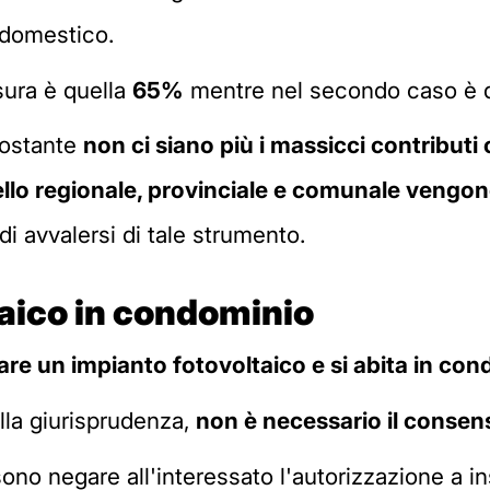
o domestico.
isura è quella
65%
mentre nel secondo caso è q
nostante
non ci siano più i massicci contributi
vello regionale, provinciale e comunale vengo
i avvalersi di tale strumento.
taico in condominio
lare un impianto fotovoltaico e si abita in co
lla giurisprudenza,
non è necessario il consen
ssono negare all'interessato l'autorizzazione a i