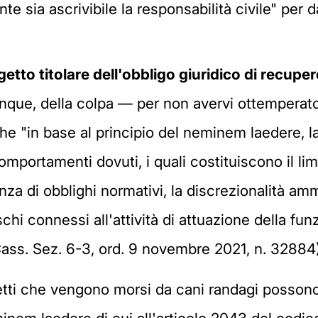
nte sia ascrivibile la responsabilità civile" per
getto titolare dell'obbligo giuridico di recuper
unque, della colpa — per non avervi ottemperato
che "in base al principio del neminem laedere, l
omportamenti dovuti, i quali costituiscono il limi
za di obblighi normativi, la discrezionalità ammi
ischi connessi all'attività di attuazione della fun
ass. Sez. 6-3, ord. 9 novembre 2021, n. 32884)
tti che vengono morsi da cani randagi possono e