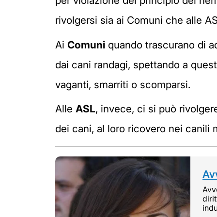
per violazione del principio del nem
rivolgersi sia ai Comuni che alle A
Ai
Comuni
quando trascurano di ad
dai cani randagi, spettando a quest
vaganti, smarriti o scomparsi.
Alle
ASL
, invece, ci si può rivolg
dei cani, al loro ricovero nei canili
Avv
Avvo
diri
indu