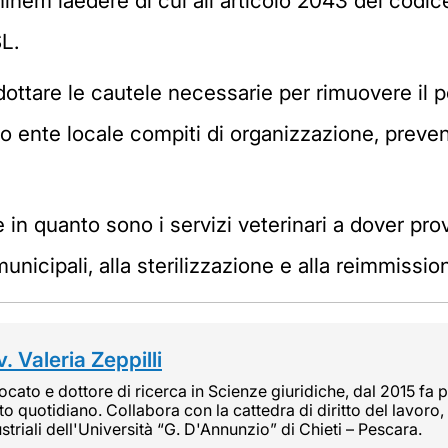
inem laedere di cui all'articolo 2043 del codice
SL.
ottare le cautele necessarie per rimuovere il p
o ente locale compiti di organizzazione, preven
ere in quanto sono i servizi veterinari a dover p
 municipali, alla sterilizzazione e alla reimmissio
. Valeria Zeppilli
cato e dottore di ricerca in Scienze giuridiche, dal 2015 fa pa
tto quotidiano. Collabora con la cattedra di diritto del lavoro, 
striali dell'Università “G. D'Annunzio” di Chieti – Pescara.