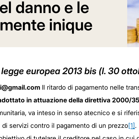
el danno e le
emente inique
 legge europea 2013 bis (l. 30 otto
rari@gmail.com
Il ritardo di pagamento nelle tra
 adottato in attuazione della direttiva 2000/3
munitaria, va inteso in senso atecnico e si rifer
 di servizi contro il pagamento di un prezzo
[1]
.
iettivo di tutelare il creditore nel caso in cui 