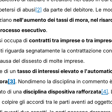
ipetersi di abusi
[2]
da parte del debitore. Le moda
nziano
nell'aumento dei tassi di mora, nel risa
 processo esecutivo
.
 si occupa di
contratti tra imprese o tra impre
nti riguarda segnatamente la contrattazione con
causa del dissesto di molte imprese.
ne di un
tasso di interessi elevato e l'automat
mora
[3]
. Nondimeno la disciplina in commento è 
lato di una
disciplina dispositiva rafforzata
[4]
.
 colpire gli accordi tra le parti aventi ad ogget