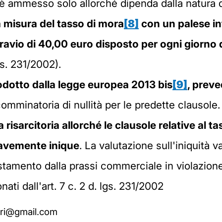
è ammesso solo allorché dipenda dalla natura de
 misura del tasso di mora
[8]
con un palese in
gravio di 40,00 euro disposto per ogni giorno d
gs. 231/2002).
trodotto dalla legge europea 2013 bis
[9]
, preve
mminatoria di nullità per le predette clausole. 
a risarcitoria allorché le clausole relative al t
gravemente inique
. La valutazione sull'iniquità v
costamento dalla prassi commerciale in violazion
nati dall'art. 7 c. 2 d. lgs. 231/2002
ari@gmail.com