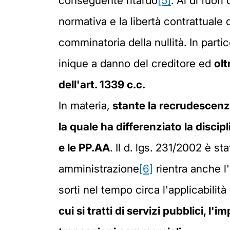
conseguente ritardo
[5]
. Al di fuor
normativa e la libertà contrattuale 
comminatoria della nullità. In parti
inique a danno del creditore ed
olt
dell'art. 1339 c.c.
In materia,
stante la recrudescenz
la quale ha differenziato la discip
e le PP.AA
. Il d. lgs. 231/2002 è s
amministrazione
[6]
rientra anche l
sorti nel tempo circa l'applicabilità
cui si tratti di servizi pubblici, l