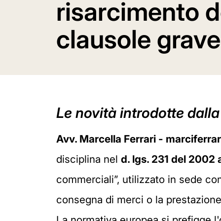
risarcimento d
clausole grav
Le novità introdotte dalla
Avv. Marcella Ferrari - marcifer
disciplina nel
d. lgs. 231 del 2002
commerciali”, utilizzato in sede co
consegna di merci o la prestazione
La normativa europea si prefigge l'ob