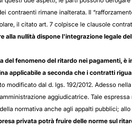
i di questi due aspetti, le parti possono derogar
dei contraenti rimane inalterata. Il “rafforzame
colare, il citato art. 7 colpisce le clausole cont
re alla nullità dispone l'integrazione legale de
a del fenomeno del ritardo nei pagamenti, è i
lina applicabile a seconda che i contratti rigu
tato modificato dal d. lgs. 192/2012. Adesso nella
'amministrazione aggiudicatrice. Tale espressa
 della normativa anche agli appalti pubblici; allo
'impresa privata potrà fruire delle norme sul ri