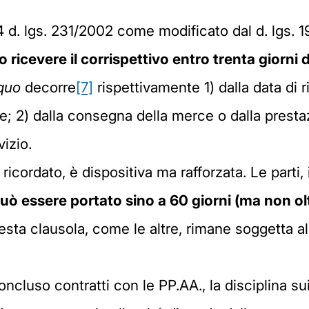
 4 d. lgs. 231/2002 come modificato dal d. lgs. 
 ricevere il corrispettivo entro trenta giorni
quo
decorre
[7]
rispettivamente 1) dalla data di r
e; 2) dalla consegna della merce o dalla prestazi
izio.
icordato, è dispositiva ma rafforzata. Le parti,
ò essere portato sino a 60 giorni (ma non oltr
ta clausola, come le altre, rimane soggetta al l
cluso contratti con le PP.AA., la disciplina su