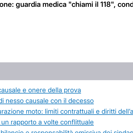
ne: guardia medica "chiami il 118", condan
causale e onere della prova
di nesso causale con il decesso
azione moto: limiti contrattuali e diritti dell
 un rapporto a volte conflittuale
 bilancio e responsabilità omissiva dei sindac