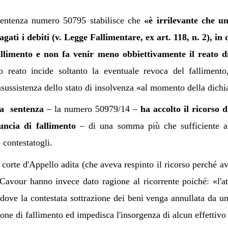
a sentenza numero 50795 stabilisce che
«è irrilevante che u
gati i debiti (v. Legge Fallimentare, ex art. 118, n. 2), in 
 fallimento e non fa venir meno obbiettivamente il reato
to reato incide soltanto la eventuale revoca del falliment
nsussistenza dello stato di insolvenza «al momento della dich
nda sentenza
– la numero 50979/14 –
ha accolto il ricorso 
uncia di fallimento
– di una somma più che sufficiente a r
 contestatogli.
corte d'Appello adita (che aveva respinto il ricorso perché av
Cavour hanno invece dato ragione al ricorrente poiché: «l'atti
addove la contestata sottrazione dei beni venga annullata da un
one di fallimento ed impedisca l'insorgenza di alcun effettivo 