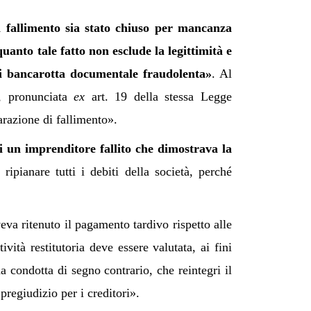
n fallimento sia stato chiuso per mancanza
quanto tale fatto non esclude la legittimità e
 di bancarotta documentale fraudolenta»
. Al
o, pronunciata
ex
art. 19 della stessa Legge
iarazione di fallimento».
di un imprenditore fallito che dimostrava la
ipianare tutti i debiti della società, perché
eva ritenuto il pagamento tardivo rispetto alle
vità restitutoria deve essere valutata, ai fini
a condotta di segno contrario, che reintegri il
pregiudizio per i creditori».