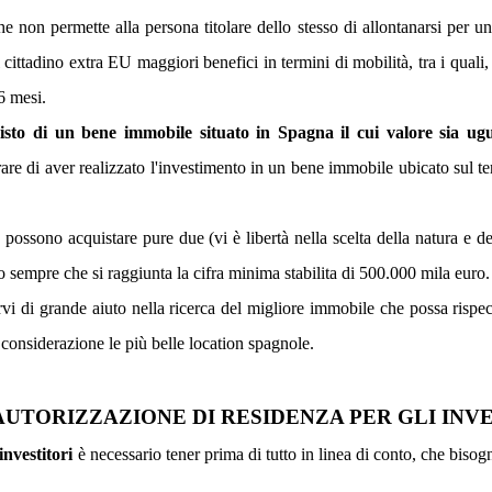
he non permette alla persona titolare dello stesso di allontanarsi per u
 cittadino extra EU maggiori benefici in termini di mobilità, tra i quali
6 mesi.
uisto di un bene immobile situato in Spagna il cui valore sia ug
are di aver realizzato l'investimento in un bene immobile ubicato sul te
ossono acquistare pure due (vi è libertà nella scelta della natura e del
sempre che si raggiunta la cifra minima stabilita di 500.000 mila euro.
 di grande aiuto nella ricerca del migliore immobile che possa rispecc
 considerazione le più belle location spagnole.
AUTORIZZAZIONE DI RESIDENZA PER GLI INV
investitori
è necessario tener prima di tutto in linea di conto, che biso