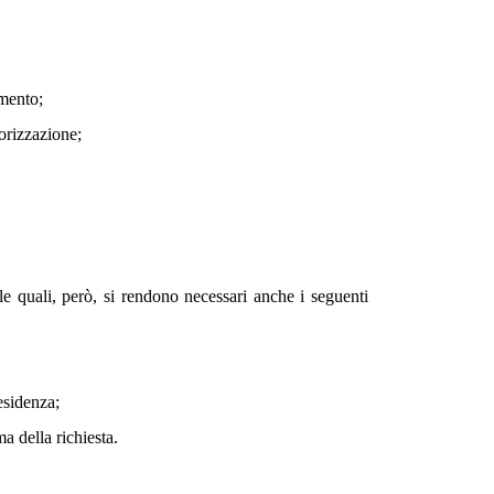
imento;
torizzazione;
lle quali, però, si rendono necessari anche i seguenti
esidenza;
a della richiesta.