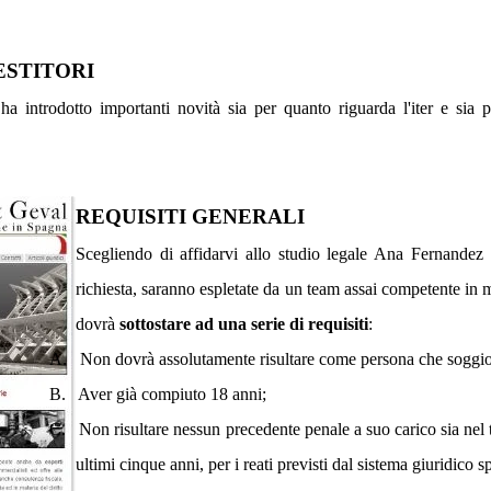
ESTITORI
a introdotto importanti novità sia per quanto riguarda l'iter e sia per 
REQUISITI GENERALI
Scegliendo di affidarvi allo studio legale Ana Fernandez 
richiesta, saranno espletate da un team assai competente i
dovrà
sottostare ad una serie di requisiti
:
A.
Non dovrà assolutamente risultare come persona che soggior
B.
Aver già compiuto 18 anni;
C.
Non risultare nessun precedente penale a suo carico sia nel 
ultimi cinque anni, per i reati previsti dal sistema giuridico 