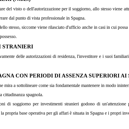
are del visto o dell'autorizzazione per il soggiorno, allo stesso viene attr
erare dal punto di vista professionale in Spagna.
 dello stesso, siccome viene rilasciato d'ufficio anche in casi in cui poss
 possesso.
 STRANIERI
ivamente delle autorizzazioni di residenza, l'investitore e i suoi famili
GNA CON PERIODI DI ASSENZA SUPERIORI AI 
 che mira a sottolineare come sia fondamentale mantenere in modo ininter
la cittadinanza spagnola.
zioni di soggiorno per investimenti stranieri godono di un'attenzione p
la propria base operativa per gli affari è situata in Spagna e i propri i