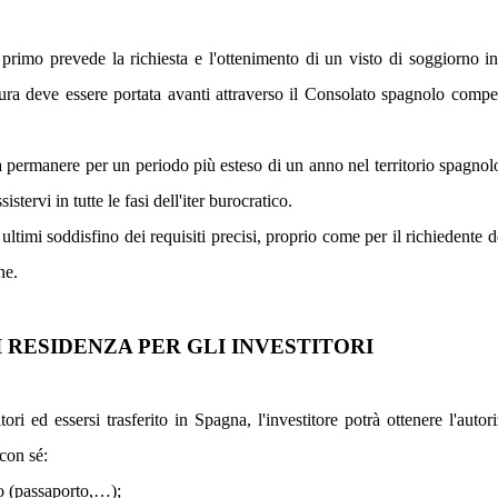
 primo prevede la richiesta e l'ottenimento di un visto di soggiorno in 
dura deve essere portata avanti attraverso il Consolato spagnolo compet
glia permanere per un periodo più esteso di un anno nel territorio spagno
ervi in tutte le fasi dell'iter burocratico.
i ultimi soddisfino dei requisiti precisi, proprio come per il richiede
ne.
 RESIDENZA PER GLI INVESTITORI
ori ed essersi trasferito in Spagna, l'investitore potrà ottenere l'auto
 con sé:
o (passaporto,…);