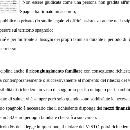
D.
Non essere giudicata come una persona non gradita all'inte
Spagna ha firmato un accordo;
 pubblico o privato (lo studio legale vi offrirà assistenza anche nella st
perare sul territorio spagnolo;
 sé e per far fronte ai bisogni dei propri familiari durante il periodo di
l permesso.
iplina anche il
ricongiungimento familiare
con conseguente richiest
nga contemporaneamente o successivamente al momento del rilascio del vi
sibilità di richiedere un visto di soggiorno per il coniuge o per i bambin
tato di salute, vi è sempre però solo quando sono soddisfatte le necessit
itorio spagnolo è necessario che il richiedente disponga dei
mezzi finanzia
 e in 532 euro per ogni familiare che sarà a suo carico.
l'articolo 66 della legge in questione, il titolare del VISTO potr