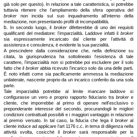
già solo per questo). In relazione a tale caratteristica, si potrebbe
tuttavia ritenere che l'ampliamento della sfera operativa del
broker
non incida sul suo inquadramento all'interno della
mediazione, non presentando profili di incompatibilità.
b.
In secondo luogo, il
broker
difetterebbe di uno dei requisiti
qualificanti del mediatore: l'imparzialità. Laddove infatti il
broker
sia espressamente incaricato dal cliente per l'attività di
assistenza e consulenza, è evidente la sua parzialità.
A prescindere dalla considerazione che, nella definizione su
citata, la giurisprudenza ha sottolineato l'esistenza di tale
carattere, l'imparzialità non si potrebbe poi escludere per il solo
fatto che il
broker
abbia ricevuto l'incarico solo da una delle parti.
È noto infatti come sia pacificamente ammessa la mediazione
unilaterale, nascente proprio da un incarico conferito da una sola
parte.
Tale imparzialità potrebbe al limite mancare laddove si
configurasse un vero e proprio rapporto fiduciario tra
broker
e
cliente, che imporrebbe al primo di operare nell'esclusivo o
preponderante interesse del secondo, procurandogli le migliori
condizioni contrattuali possibili e i maggiori vantaggio in relazione
al premio versato. In tal caso, la fiducia che lega il
broker
al
cliente induce ad applicare l'art 1176 c.c. in tema di diligenza nella
attività svolta, cosicché il
broker
sarà responsabile per la