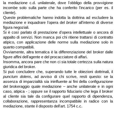
la mediazione c.d. unilaterale, dove l'obbligo della provvigione
incombe solo sulla parte che ha conferito l'incarico (per es. il
cliente).
Queste problematiche hanno indotta la dottrina ad escludere la
mediazione e inquadrare l'opera del
broker
all'interno di diverse
figura negoziali.
Si è così parlato di prestazione d'opera intellettuale o ancora di
appalto di servizi. Non manca poi chi ritiene trattarsi di contratto
atipico, con applicazione delle norme sulla mediazione solo in
quanto compatibili.
Ovviamente, altra tematica è la differenziazione del broker dalle
figure affini dell'agente e del procacciatore di affari.
Insomma, ancora pare che non ci sia totale certezza sulla natura
giuridica del broker.
Si può concludere che, superando tutte le obiezioni dottrinali, il
punctum dolens
, ad avviso di chi scrive, resti questo: se la
assenza di imparzialità sia ininfluente ai fini della configurazione
del brokeraggio quale mediazione – anche unilaterale e in ogni
caso, atipica - ; oppure se il rapporto fiduciario che lega il broker
al cliente sia tale da configurare quel rapporto di dipendenza,
collaborazione, rappresentanza incompatibile in radice con la
mediazione, stante il disposto dell'art. 1754 c.c.