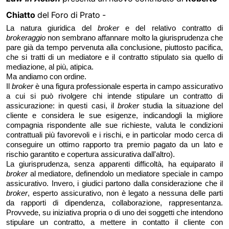
Chiatto
del Foro di Prato -
La natura giuridica del
broker
e del relativo contratto di
brokeraggio
non sembrano affannare molto la giurisprudenza che
pare già da tempo pervenuta alla conclusione, piuttosto pacifica,
che si tratti di un mediatore e il contratto stipulato sia quello di
mediazione, al più, atipica.
Ma andiamo con ordine.
Il
broker
è una figura professionale esperta in campo assicurativo
a cui si può rivolgere chi intende stipulare un contratto di
assicurazione: in questi casi, il
broker
studia la situazione del
cliente e considera le sue esigenze, indicandogli la migliore
compagnia rispondente alle sue richieste, valuta le condizioni
contrattuali più favorevoli e i rischi, e in particolar modo cerca di
conseguire un ottimo rapporto tra premio pagato da un lato e
rischio garantito e copertura assicurativa dall'altro).
La giurisprudenza, senza apparenti difficoltà, ha equiparato il
broker
al mediatore, definendolo un mediatore speciale in campo
assicurativo. Invero, i giudici partono dalla considerazione che il
broker
, esperto assicurativo, non è legato a nessuna delle parti
da rapporti di dipendenza, collaborazione, rappresentanza.
Provvede, su iniziativa propria o di uno dei soggetti che intendono
stipulare un contratto, a mettere in contatto il cliente con