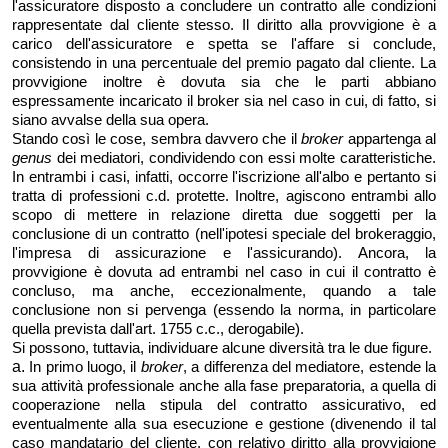
l'assicuratore disposto a concludere un contratto alle condizioni
rappresentate dal cliente stesso. Il diritto alla provvigione è a
carico dell'assicuratore e spetta se l'affare si conclude,
consistendo in una percentuale del premio pagato dal cliente. La
provvigione inoltre è dovuta sia che le parti abbiano
espressamente incaricato il broker sia nel caso in cui, di fatto, si
siano avvalse della sua opera.
Stando così le cose, sembra davvero che il
broker
appartenga al
genus
dei mediatori, condividendo con essi molte caratteristiche.
In entrambi i casi, infatti, occorre l'iscrizione all'albo e pertanto si
tratta di professioni c.d. protette. Inoltre, agiscono entrambi allo
scopo di mettere in relazione diretta due soggetti per la
conclusione di un contratto (nell'ipotesi speciale del brokeraggio,
l'impresa di assicurazione e l'assicurando). Ancora, la
provvigione è dovuta ad entrambi nel caso in cui il contratto è
concluso, ma anche, eccezionalmente, quando a tale
conclusione non si pervenga (essendo la norma, in particolare
quella prevista dall'art. 1755 c.c., derogabile).
Si possono, tuttavia, individuare alcune diversità tra le due figure.
a.
In primo luogo, il
broker
, a differenza del mediatore, estende la
sua attività professionale anche alla fase preparatoria, a quella di
cooperazione nella stipula del contratto assicurativo, ed
eventualmente alla sua esecuzione e gestione (divenendo il tal
caso mandatario del cliente, con relativo diritto alla provvigione