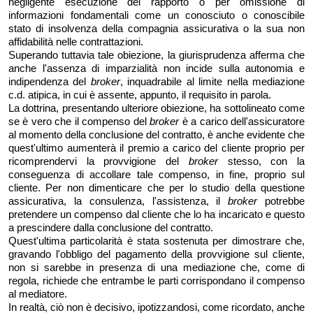
negligente esecuzione del rapporto o per omissione di
informazioni fondamentali come un conosciuto o conoscibile
stato di insolvenza della compagnia assicurativa o la sua non
affidabilità nelle contrattazioni.
Superando tuttavia tale obiezione, la giurisprudenza afferma che
anche l'assenza di imparzialità non incide sulla autonomia e
indipendenza del
broker
, inquadrabile al limite nella mediazione
c.d. atipica, in cui è assente, appunto, il requisito in parola.
La dottrina, presentando ulteriore obiezione, ha sottolineato come
se è vero che il compenso del
broker
è a carico dell'assicuratore
al momento della conclusione del contratto, è anche evidente che
quest'ultimo aumenterà il premio a carico del cliente proprio per
ricomprendervi la provvigione del
broker
stesso, con la
conseguenza di accollare tale compenso, in fine, proprio sul
cliente. Per non dimenticare che per lo studio della questione
assicurativa, la consulenza, l'assistenza, il
broker
potrebbe
pretendere un compenso dal cliente che lo ha incaricato e questo
a prescindere dalla conclusione del contratto.
Quest'ultima particolarità è stata sostenuta per dimostrare che,
gravando l'obbligo del pagamento della provvigione sul cliente,
non si sarebbe in presenza di una mediazione che, come di
regola, richiede che entrambe le parti corrispondano il compenso
al mediatore.
In realtà, ciò non è decisivo, ipotizzandosi, come ricordato, anche