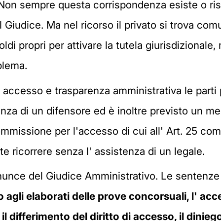
. Non sempre questa corrispondenza esiste o risu
l Giudice. Ma nel ricorso il privato si trova co
ldi propri per attivare la tutela giurisdizionale,
blema.
di accesso e trasparenza amministrativa le parti 
za di un difensore ed è inoltre previsto un mec
commissione per l'accesso di cui all' Art. 25 c
e ricorrere senza l' assistenza di un legale.
unce del Giudice Amministrativo. Le sentenze q
 agli elaborati delle prove concorsuali, l' acce
 il differimento del diritto di accesso,
il
diniego