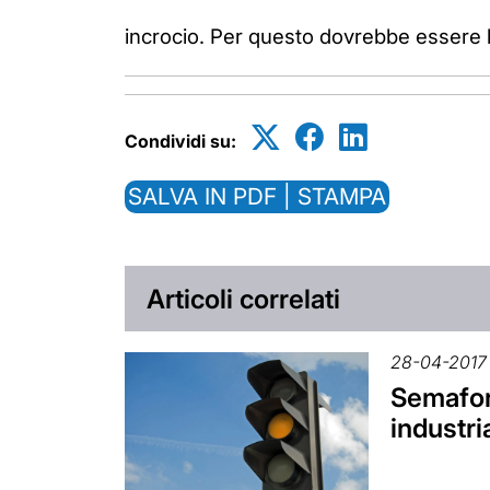
incrocio.
Per questo dovrebbe essere b
Condividi su:
SALVA IN PDF | STAMPA
Articoli correlati
28-04-2017
Semafori
industri