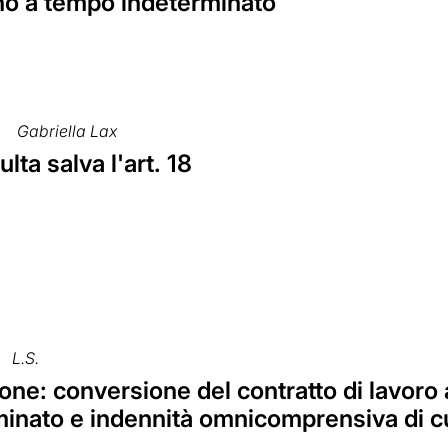
no a tempo indeterminato
Gabriella Lax
lta salva l'art. 18
L.S.
ne: conversione del contratto di lavoro 
inato e indennità omnicomprensiva di cui