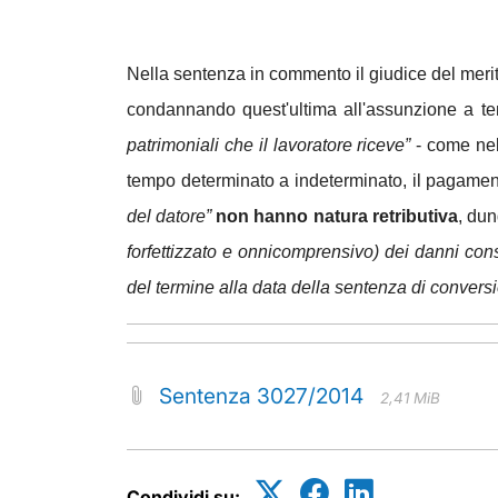
Nella sentenza in commento il giudice del merito
condannando quest'ultima all'assunzione a tem
patrimoniali che il lavoratore riceve”
- come nel 
tempo determinato a indeterminato, il pagamen
del datore”
non hanno natura retributiva
, dun
forfettizzato e onnicomprensivo) dei danni cons
del termine alla data della sentenza di conversi
Sentenza 3027/2014
2,41 MiB
Condividi su: