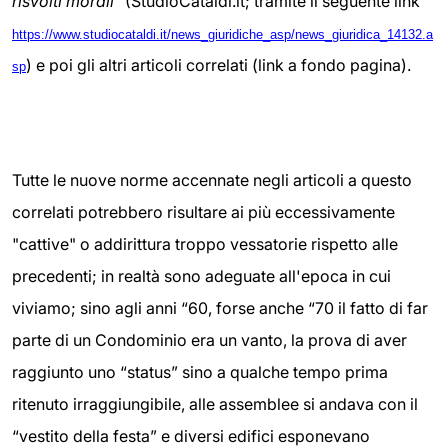
risvolti morali"
(StudioCataldi.it; tramite il seguente link
https://www.studiocataldi.it/news_giuridiche_asp/news_giuridica_14132.a
) e poi gli altri articoli correlati (link a fondo pagina).
sp
Tutte le nuove norme accennate negli articoli a questo
correlati potrebbero risultare ai più eccessivamente
"cattive" o addirittura troppo vessatorie rispetto alle
precedenti; in realtà sono adeguate all'epoca in cui
viviamo; sino agli anni “60, forse anche “70 il fatto di far
parte di un Condominio era un vanto, la prova di aver
raggiunto uno “status” sino a qualche tempo prima
ritenuto irraggiungibile, alle assemblee si andava con il
“vestito della festa” e diversi edifici esponevano