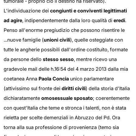
tumorale - proprio ciò il destino ha riservato).
L'individuazione dei
congiunti e conviventi legittimati
ad agire
, indipendentemente dalla loro qualità di
eredi
.
Penso all'enorme pregiudizio che possono risentire le
...nuove famiglie (
unioni civili
), quelle osteggiate con
tutte le angherie possibili dall'ordine costituito, formate
da persone dello
stesso sesso
, mentre ricevo una
gradevole mail delle h.16:54 del 4 marzo 2013 dalla mia
coetanea Anna
Paola Concia
unico parlamentare
(attivissimo sul fronte dei
diritti civili
) della storia d'Italia
dichiaratamente
omosessuale sposato
; coerentemente
con quest'Italia che teme e stronca i talenti, non è stata
rieletta per scelte demenziali in Abruzzo del Pd. Ora
torna alla sua professione di provenienza (temo sia