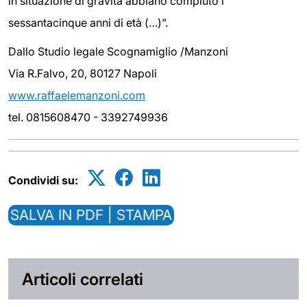
in situazione di gravità abbiano compiuto i
sessantacinque anni di età (…)”.
Dallo Studio legale Scognamiglio /Manzoni
Via R.Falvo, 20, 80127 Napoli
www.raffaelemanzoni.com
tel. 0815608470 - 3392749936
Condividi su:
SALVA IN PDF | STAMPA
Articoli correlati