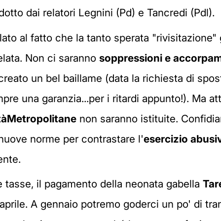
tto dai relatori Legnini (Pd) e Tancredi (Pdl).
o al fatto che la tanto sperata "rivisitazione" 
lata. Non ci saranno
soppressioni e accorpam
creato un bel baillame (data la richiesta di sp
pre una garanzia...per i ritardi appunto!). Ma at
t
à
Metropolitane
non saranno istituite. Confidi
 nuove norme per contrastare l'
esercizio abusiv
ente.
tasse, il pagamento della neonata gabella
Tar
prile. A gennaio potremo goderci un po' di tranq