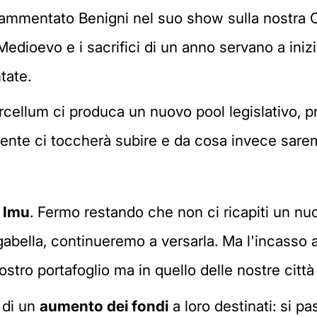
ammentato Benigni nel suo show sulla nostra Co
 Medioevo e i sacrifici di un anno servano a in
ntate.
cellum ci produca un nuovo pool legislativo, p
amente ci toccherà subire e da cosa invece sare
a
Imu
. Fermo restando che non ci ricapiti un n
bella, continueremo a versarla. Ma l'incasso 
stro portafoglio ma in quello delle nostre città 
 di un
aumento dei fondi
a loro destinati: si pa