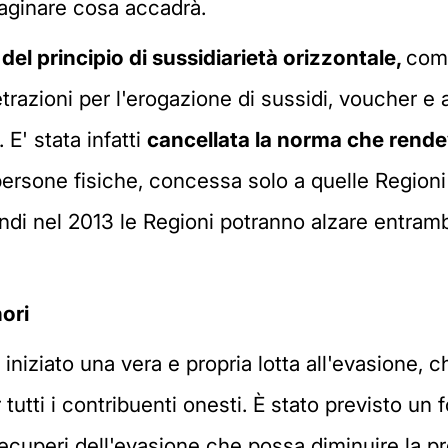
immaginare cosa accadrà.
del principio di sussidiariet
à
orizzontale,
come
razioni per l'erogazione di sussidi, voucher e al
 E' stata infatti
cancellata la norma che rendev
persone fisiche, concessa solo a quelle Regio
ndi nel 2013 le Regioni potranno alzare entramb
nori
iziato una vera e propria lotta all'evasione, c
utti i contribuenti onesti. È stato previsto un 
ecuperi dell'evasione che possa diminuire la pr