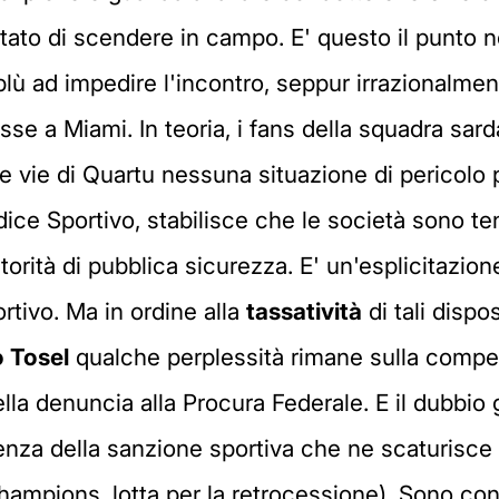
fiutato di scendere in campo. E' questo il punto 
oblù ad impedire l'incontro, seppur irrazionalm
sse a Miami. In teoria, i fans della squadra sa
le vie di Quartu nessuna situazione di pericolo pe
dice Sportivo, stabilisce che le società sono t
torità di pubblica sicurezza. E' un'esplicitazion
rtivo. Ma in ordine alla
tassatività
di tali dispos
 Tosel
qualche perplessità rimane sulla compe
a denuncia alla Procura Federale. E il dubbio 
guenza della sanzione sportiva che ne scaturisce
 la champions, lotta per la retrocessione). Sono 