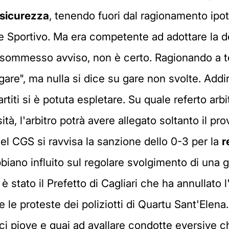
sicurezza
, tenendo fuori dal ragionamento ipote
ce Sportivo. Ma era competente ad adottare la 
 sommesso avviso, non è certo. Ragionando a term
gare", ma nulla si dice su gare non svolte. Addi
rtiti si è potuta espletare. Su quale referto arb
tà, l'arbitro potrà avere allegato soltanto il pr
 del CGS si ravvisa la sanzione dello 0-3 per la
r
abbiano influito sul regolare svolgimento di una
è stato il Prefetto di Cagliari che ha annullato 
 le proteste dei poliziotti di Quartu Sant'Elena.
 ci piove e guai ad avallare condotte eversive 