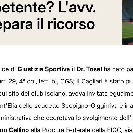
etente? L'avv.
ara il ricorso
dice di
Giustizia Sportiva
il
Dr. Tosel
ha dato par
 29, 4° co., lett. b), CGS; il Cagliari è stato p
l sito del club isolano, aveva invitato egualment
Sant'Elia dello scudetto Scopigno-Giggirriva è ina
inistrativa che decretava lo svolgimento dell'i
mo Cellino
alla Procura Federale della FIGC, vi