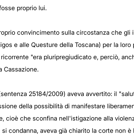
fosse proprio lui.
proprio convincimento sulla circostanza che gli i
a Digos e alle Questure della Toscana) per la loro
ricorrente "era pluripregiudicato e, perciò, anc
 la Cassazione.
(sentenza 25184/2009) aveva avvertito: il "sa
ne della possibilità di manifestare liberamente 
le, cioè che sconfina nell'istigazione alla violen
 si condanna, aveva già chiarito la corte non è 