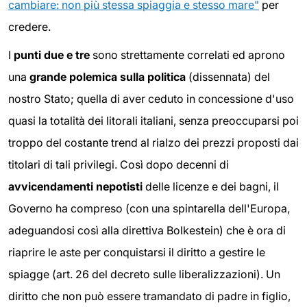
cambiare: non più stessa spiaggia e stesso mare"
per
credere.
I
punti due e tre
sono strettamente correlati ed aprono
una
grande polemica sulla politica
(dissennata) del
nostro Stato; quella di aver ceduto in concessione d'uso
quasi la totalità dei litorali italiani, senza preoccuparsi poi
troppo del costante trend al rialzo dei prezzi proposti dai
titolari di tali privilegi. Così dopo decenni di
avvicendamenti nepotisti
delle licenze e dei bagni, il
Governo ha compreso (con una spintarella dell'Europa,
adeguandosi così alla direttiva Bolkestein) che è ora di
riaprire le aste per conquistarsi il diritto a gestire le
spiagge (art. 26 del decreto sulle liberalizzazioni). Un
diritto che non può essere tramandato di padre in figlio,