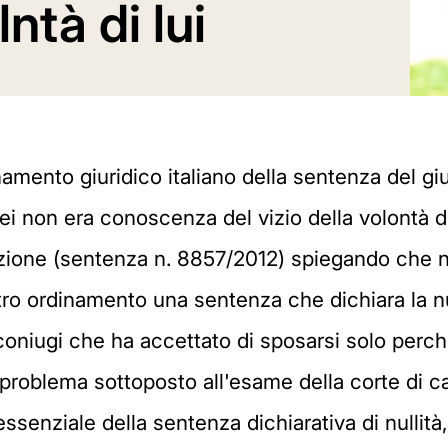
lntà di lui
inamento giuridico italiano della sentenza del g
lei non era conoscenza del vizio della volontà di 
azione (sentenza n. 8857/2012) spiegando che no
tro ordinamento una sentenza che dichiara la nul
oniugi che ha accettato di sposarsi solo perché
l problema sottoposto all'esame della corte di c
ssenziale della sentenza dichiarativa di nullit