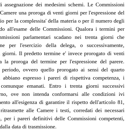
a di assegnazione dei medesimi schemi. Le Commissioni
 Camere una proroga di venti giorni per l'espressione del
rio per la complessita' della materia o per il numero degli
odo all'esame delle Commissioni. Qualora i termini per
mmissioni parlamentari scadano nei trenta giorni che
e per l'esercizio della delega, o successivamente,
a giorni. Il predetto termine e' invece prorogato di venti
a la proroga del termine per l'espressione del parere.
 periodo, ovvero quello prorogato ai sensi del quarto
abbiano espresso i pareri di rispettiva competenza, i
e comunque emanati. Entro i trenta giorni successivi
erno, ove non intenda conformarsi alle condizioni ivi
to all'esigenza di garantire il rispetto dell'articolo 81,
itrasmette alle Camere i testi, corredati dei necessari
e, per i pareri definitivi delle Commissioni competenti,
dalla data di trasmissione.