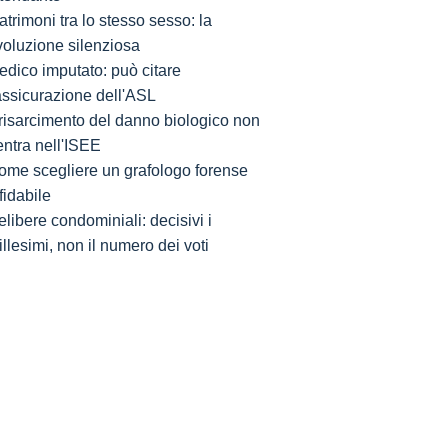
trimoni tra lo stesso sesso: la
voluzione silenziosa
edico imputato: può citare
'assicurazione dell'ASL
l risarcimento del danno biologico non
entra nell'ISEE
ome scegliere un grafologo forense
fidabile
libere condominiali: decisivi i
llesimi, non il numero dei voti