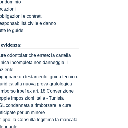
ondominio
ocazioni
bligazioni e contratti
esponsabilità civile e danno
tte le guide
 evidenza:
re odontoiatriche errate: la cartella
linica incompleta non danneggia il
aziente
mpugnare un testamento: guida tecnico-
uridica alla nuova prova grafologica
imborso Irpef ex art. 18 Convenzione
ppie imposizioni Italia - Tunisia
SL condannata a rimborsare le cure
nticipate per un minore
cippo: la Consulta legittima la mancata
ttenuante