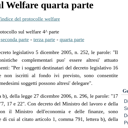
ul Welfare quarta parte
'indice del protocolle welfare
otocollo sul welfare 4^ parte
-
seconda parte
-
terza parte
-
quarta parte
creto legislativo 5 dicembre 2005, n. 252, le parole: "Il
nistiche complementari puo' essere altresi' attuato
nti: "Per i soggetti destinatari del decreto legislativo 16
non iscritti al fondo ivi previsto, sono consentite
 medesimi soggetti possono altresi' delegare".
Gu
a b), della legge 27 dicembre 2006, n. 296, le parole: "17
Di
 "7, 17 e 22". Con decreto del Ministro del lavoro e della
S
con il Ministro dell'economia e delle finanze, sono
D
e di cui al citato articolo 1, comma 791, lettera b), della
P