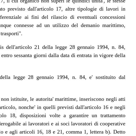
7, il cui organico non superi le quindici unita', le stesse
 previsto dall'articolo 17, altre tipologie di lavori in
erenziale ai fini del rilascio di eventuali concessioni
munque connesse ad un utilizzo del demanio marittimo,
trasporti".
s dell'articolo 21 della legge 28 gennaio 1994, n. 84,
ntro sessanta giorni dalla data di entrata in vigore della
della legge 28 gennaio 1994, n. 84, e' sostituito dal
non istituite, le autorita' marittime, inseriscono negli atti
rticolo, nonche' in quelli previsti dall'articolo 16 e negli
colo 18, disposizioni volte a garantire un trattamento
gabile ai lavoratori e ai soci lavoratori di cooperative
olo e agli articoli 16, 18 e 21, comma 1, lettera b). Detto