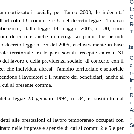
C
L
ammortizzatori sociali, per l'anno 2008, le indennita'
Ob
all'articolo 13, commi 7 e 8, del decreto-legge 14 marzo
R
ificazioni, dalla legge 14 maggio 2005, n. 80, sono
Tu
lioni di euro e anche in deroga ai primi due periodi
ato decreto-legge n. 35 del 2005, esclusivamente in base
In
ale territoriale tra le parti sociali, recepite entro il 31
Cu
del lavoro e della previdenza sociale, di concerto con il
c
, che individua, altresi', l'ambito territoriale e settoriale
p
endono i lavoratori e il numero dei beneficiari, anche al
I
di cui al presente comma.
gi
R
della legge 28 gennaio 1994, n. 84, e' sostituito dal
do
A
a
ddetti alle prestazioni di lavoro temporaneo occupati con
S
inato nelle imprese e agenzie di cui ai commi 2 e 5 e per
a