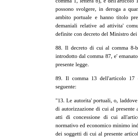
comma 1, lettera b), e dell'articolo 1
possono svolgere, in deroga a quanto
ambito portuale e hanno titolo pref
demaniali relative ad attivita' co
definite con decreto del Ministro dei 
88. Il decreto di cui al comma 8-bi
introdotto dal comma 87, e' emanato e
presente legge.
89. Il comma 13 dell'articolo 17 
seguente:
"13. Le autorita' portuali, o, laddove 
di autorizzazione di cui al presente a
atti di concessione di cui all'arti
normativo ed economico minimo indero
dei soggetti di cui al presente artic