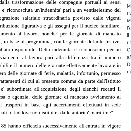
e dalla trasformazione delle compagnie portuali ai sensi
Ma
, e' riconosciuta un'indennita' pari a un ventiseiesimo del
ri
razione salariale straordinaria previsto dalle vigenti
M
ribuzione figurativa e gli assegni per il nucleo familiare,
l
amento al lavoro, nonche' per le giornate di mancato
I
 in base al programma, con le giornate definite festive,
ri
ultato disponibile. Detta indennita' e' riconosciuta per un
C
iamento al lavoro pari alla differenza tra il numero
af
De
bili e il numero delle giornate effettivamente lavorate in
mi
o delle giornate di ferie, malattia, infortunio, permesso
trattamenti di cui al presente comma da parte dell'Istituto
e' subordinata all'acquisizione degli elenchi recanti il
esa o agenzia, delle giornate di mancato avviamento al
i trasporti in base agli accertamenti effettuati in sede
ali o, laddove non istituite, dalle autorita' marittime".
85 hanno efficacia successivamente all'entrata in vigore