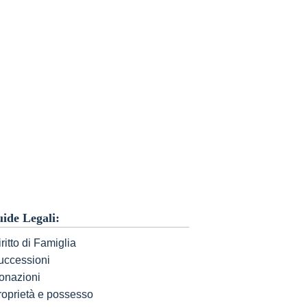
ide Legali:
ritto di Famiglia
uccessioni
onazioni
roprietà e possesso