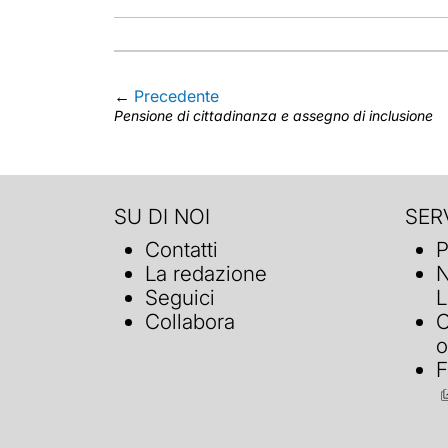
←
Precedente
Pensione di cittadinanza e assegno di inclusione
SU DI NOI
SERV
Contatti
P
La redazione
N
Seguici
L
Collabora
C
o
F