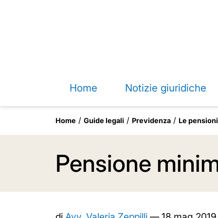
Home
Notizie giuridiche
Home
Guide legali
Previdenza
Le pensioni
Pensione mini
di
Avv. Valeria Zeppilli
—
18 mag 2019