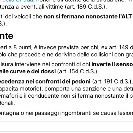
tenza a eventuali vittime (art. 189 C.d.S.).
i dei veicoli che
non si fermano nonostante l'AL
.).
ente
pari a 8 punti, è invece prevista per chi, ex art. 149 
olo che precede e ne derivino delle collisioni con g
sura interviene nei confronti di chi
inverte il senso
elle curve e dei dossi
(art. 154 C.d.S.).
ecedenza nei confronti dei pedoni
(art. 191 C.d.S.),
capacità motorie), comporta una sanzione e una det
 semafori e il conducente non si ferma nonostante il 
onali.
ontagna o nei passaggi ingombranti se causa lesioni