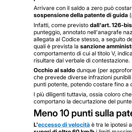
Arrivare con il saldo a zero può costar
sospensione della patente di guida
(
Infatti, come previsto
dall'art. 126-bis
punteggio, annotato nell'anagrafe nazio
allegata al Codice stesso, a seguito d
quali è prevista la
sanzione amministr
comportamento di cui al titolo V, indi
risultare dal verbale di contestazione.
Occhio al saldo
dunque (per approfo
che prevede diverse infrazioni punibil
punti potente, potendo costare fino a d
I più diligenti tuttavia, ossia coloro 
comportano la decurtazione del punte
Meno 10 punti sulla pat
L'
eccesso di velocità
è tra le ipotesi 
superi di oltre 60 km/h
i limiti massimi