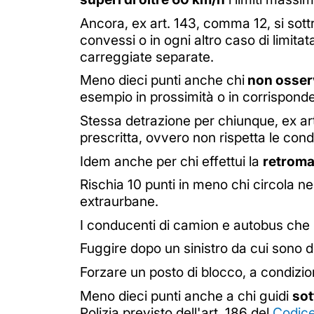
Ancora, ex art. 143, comma 12, si sott
convessi o in ogni altro caso di limita
carreggiate separate.
Meno dieci punti anche chi
non osservi
esempio in prossimità o in corrisponden
Stessa detrazione per chiunque, ex ar
prescritta, ovvero non rispetta le cond
Idem anche per chi effettui la
retroma
Rischia 10 punti in meno chi circola ne
extraurbane.
I conducenti di camion e autobus che no
Fuggire dopo un sinistro da cui sono de
Forzare un posto di blocco, a condizio
Meno dieci punti anche a chi guidi
sot
Polizia previsto dell'art. 186 del
Codice