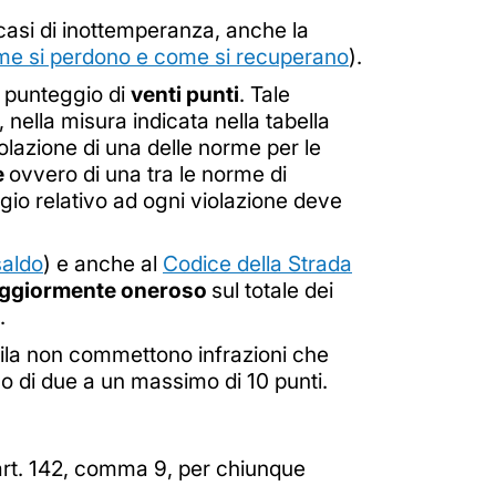
casi di inottemperanza, anche la
ome si perdono e come si recuperano
).
un punteggio di
venti punti
. Tale
 nella misura indicata nella tabella
olazione di una delle norme per le
e
ovvero di una tra le norme di
gio relativo ad ogni violazione deve
saldo
) e anche al
Codice della Strada
aggiormente oneroso
sul totale dei
.
 fila non commettono infrazioni che
 di due a un massimo di 10 punti.
ex art. 142, comma 9, per chiunque