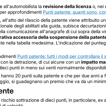
e all'automobilista la
revisione della licenza
o, nei 
per approfondimenti
Punti patente: quanti sono, c
, all'atto del rilascio della patente viene attribuito 
nale degli abilitati alla guida, subisce decurtazioni,
ella comunicazione all'anagrafe di cui sopra della vi
ativa accessoria della sospensione della patent
cate nella tabella medesima. L'indicazione del punteg
ndimenti
Punti patente: tutti i modi per controllare il 
i con la detrazione, di cui alcune con un
impatto m
ieci punti in meno sui venti normalmente disponibili
che hanno 20 punti sulla patente e che per due anni a
ggio, si guadagnano un premio che va da un minimo
ente
a rischio sottrazione di dieci punti, in particolare, 
 di velocità.