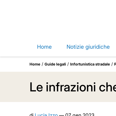
Home
Notizie giuridiche
Home
Guide legali
Infortunistica stradale
Le infrazioni ch
di
Lucia Izzo
—
07 gen 2023