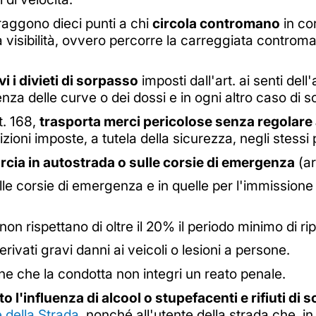
raggono dieci punti a chi
circola contromano
in co
ta visibilità, ovvero percorre la carreggiata controma
 i divieti di sorpasso
imposti dall'art. ai senti dell
za delle curve o dei dossi e in ogni altro caso di sca
t. 168,
trasporta merci pericolose senza regolare
izioni imposte, a tutela della sicurezza, negli stess
rcia in autostrada o sulle corsie di emergenza
(ar
lle corsie di emergenza e in quelle per l'immissione 
n rispettano di oltre il 20% il periodo minimo di rip
rivati gravi danni ai veicoli o lesioni a persone.
ne che la condotta non integri un reato penale.
to l'influenza di alcool o stupefacenti e rifiuti di
 della Strada
, nonché all'utente della strada che, i