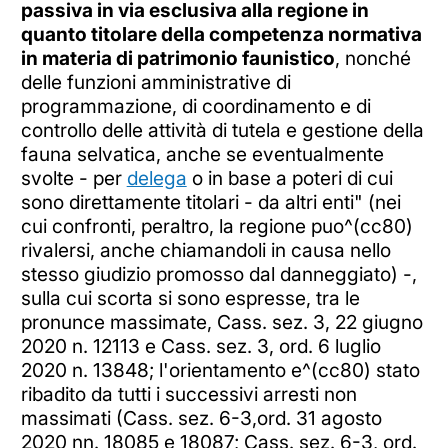
passiva in via esclusiva alla regione in
quanto titolare della competenza normativa
in materia di patrimonio faunistico
, nonché
delle funzioni amministrative di
programmazione, di coordinamento e di
controllo delle attività di tutela e gestione della
fauna selvatica, anche se eventualmente
svolte - per
delega
o in base a poteri di cui
sono direttamente titolari - da altri enti" (nei
cui confronti, peraltro, la regione puo^(cc80)
rivalersi, anche chiamandoli in causa nello
stesso giudizio promosso dal danneggiato) -,
sulla cui scorta si sono espresse, tra le
pronunce massimate, Cass. sez. 3, 22 giugno
2020 n. 12113 e Cass. sez. 3, ord. 6 luglio
2020 n. 13848; l'orientamento e^(cc80) stato
ribadito da tutti i successivi arresti non
massimati (Cass. sez. 6-3,ord. 31 agosto
2020 nn. 18085 e 18087; Cass. sez. 6-3, ord.