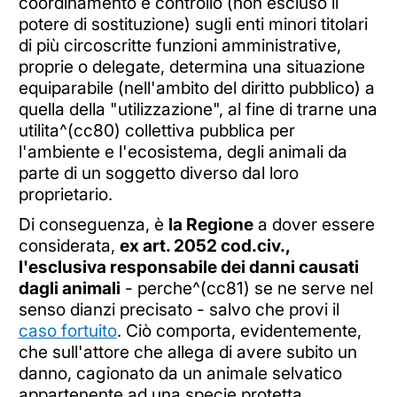
coordinamento e controllo (non escluso il
potere di sostituzione) sugli enti minori titolari
di più circoscritte funzioni amministrative,
proprie o delegate, determina una situazione
equiparabile (nell'ambito del diritto pubblico) a
quella della "utilizzazione", al fine di trarne una
utilita^(cc80) collettiva pubblica per
l'ambiente e l'ecosistema, degli animali da
parte di un soggetto diverso dal loro
proprietario.
Di conseguenza, è
la Regione
a dover essere
considerata,
ex art. 2052 cod.civ.,
l'esclusiva responsabile dei danni causati
dagli animali
- perche^(cc81) se ne serve nel
senso dianzi precisato - salvo che provi il
caso fortuito
. Ciò comporta, evidentemente,
che sull'attore che allega di avere subito un
danno, cagionato da un animale selvatico
appartenente ad una specie protetta