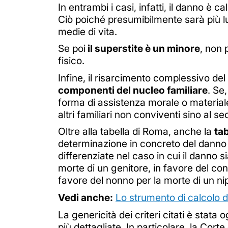
In entrambi i casi, infatti, il danno è
Ciò poiché presumibilmente sarà più lun
medie di vita.
Se poi
il superstite è un minore
, non 
fisico.
Infine, il risarcimento complessivo d
componenti del nucleo familiare
. Se
forma di assistenza morale o materiale
altri familiari non conviventi sino al 
Oltre alla tabella di Roma, anche la
tab
determinazione in concreto del danno n
differenziate nel caso in cui il danno si
morte di un genitore, in favore del con
favore del nonno per la morte di un ni
Vedi anche:
Lo strumento di calcolo d
La genericità dei criteri citati è stat
più dettagliate. In particolare, la Co