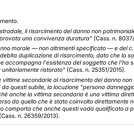
omento.
ro stradale, il risarcimento del danno non patrimon
ne provata una convivenza duratura"
(Cass. n. 8037
anno morale — non altrimenti specificato — e del c
debita duplicazione di risarcimento, dato che la so
 che accompagna l'esistenza del soggetto che l'h
 unitariamente ristorato"
(Cass. n. 25351/2015).
e vittime secondarie al risarcimento del danno non 
i da questi subite, la locuzione "persona danneggi
oiché anche la vittima secondaria è una vittima diret
rso da quello che è stato coinvolto direttamente ne
ito comporta che anche questi vada qualificato a 
(Cass. n. 26359/2013).