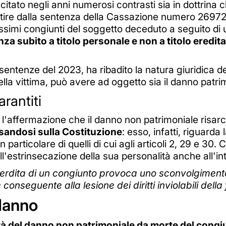
scitato negli anni numerosi contrasti sia in dottrina 
partire dalla sentenza della Cassazione numero 26
ossimi congiunti del soggetto deceduto a seguito di u
a subito a titolo personale e non a titolo eredita
entenze del 2023, ha ribadito la natura giuridica d
ella vittima, può avere ad oggetto sia il danno patr
arantiti
 l'affermazione che il danno non patrimoniale risarci
sandosi sulla Costituzione
: esso, infatti, riguarda l
articolare di quelli di cui agli articoli 2, 29 e 30. Ci 
ll'estrinsecazione della sua personalità anche all'int
perdita di un congiunto provoca uno sconvolgimento 
conseguente alla lesione dei diritti inviolabili della 
 danno
ità del danno non patrimoniale da morte del congi