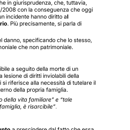
che in giurisprudenza, che, tuttavia,
972/2008 con la conseguenza che oggi
n incidente hanno diritto a
l
rio
. Più precisamente, si parla di
el danno, specificando che lo stesso,
imoniale che non patrimoniale.
bile a seguito della morte di un
a lesione di diritti inviolabili della
si riferisce alla necessità di tutelare il
erno della propria famiglia.
della vita familiare” e “tale
famiglia, è risarcibile”
.
unto
a prescindere dal fatto che essa