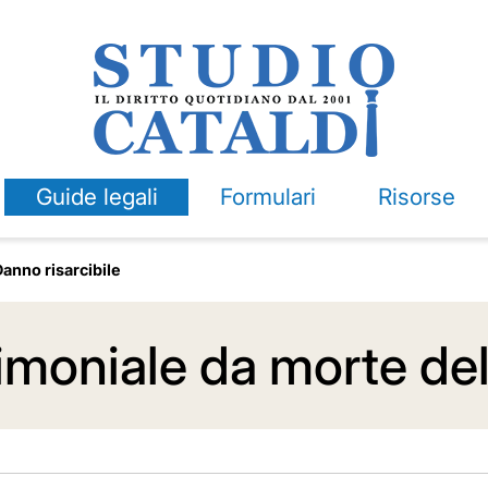
Guide legali
Formulari
Risorse
anno risarcibile
imoniale da morte de