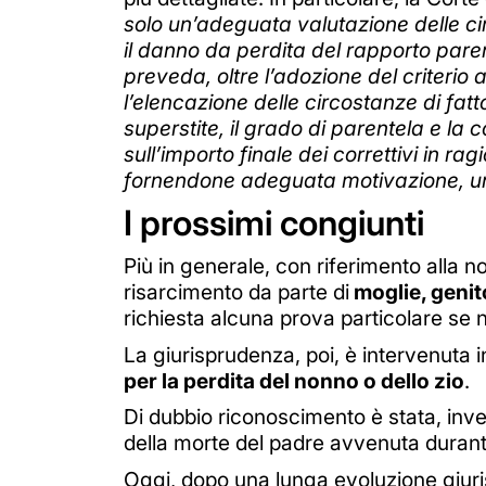
solo un’adeguata valutazione delle cir
il danno da perdita del rapporto pare
preveda, oltre l’adozione del criterio
l’elencazione delle circostanze di fatto 
superstite, il grado di parentela e la 
sull’importo finale dei correttivi in r
fornendone adeguata motivazione, una
I prossimi congiunti
Più in generale, con riferimento alla n
risarcimento da parte di
moglie, genitor
richiesta alcuna prova particolare se n
La giurisprudenza, poi, è intervenuta i
per la perdita del nonno o dello zio
.
Di dubbio riconoscimento è stata, inve
della morte del padre avvenuta durant
Oggi, dopo una lunga evoluzione giuris