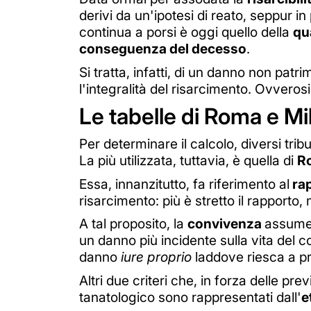
derivi da un'ipotesi di reato, seppur i
continua a porsi è oggi quello della
qu
conseguenza del decesso
.
Si tratta, infatti, di un danno non patr
l'integralità del risarcimento. Ovvero
Le tabelle di Roma e Mi
Per determinare il calcolo, diversi trib
La più utilizzata, tuttavia, è quella di
R
Essa, innanzitutto, fa riferimento al
rap
risarcimento: più è stretto il rapporto, 
A tal proposito, la
convivenza
assume 
un danno più incidente sulla vita del co
danno
iure proprio
laddove riesca a pr
Altri due criteri che, in forza delle pr
tanatologico sono rappresentati dall'
e