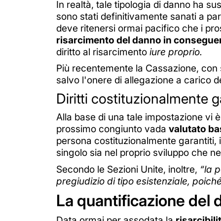
In realtà, tale tipologia di danno ha su
sono stati definitivamente sanati a 
deve ritenersi ormai pacifico che i pr
risarcimento del danno in conseguenz
diritto al risarcimento
iure proprio.
Più recentemente la Cassazione, con s
salvo l'onere di allegazione a carico d
Diritti costituzionalmente g
Alla base di una tale impostazione vi è
prossimo congiunto vada
valutato ba
persona costituzionalmente garantiti, in p
singolo sia nel proprio sviluppo che ne
Secondo le Sezioni Unite, inoltre,
“la 
pregiudizio di tipo esistenziale, poiché 
La quantificazione del
Data ormai per assodata la
risarcibil