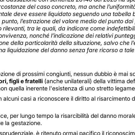
costanze del caso concreto, ma anche l’uniformità d
ntale deve essere liquidato seguendo una tabella 
 a punto, l’estrazione del valore medio del punto dai
rilevanti, tra le quali, da indicare come indefettibili,
convivenza, nonché l’indicazione dei relativi puntegg
agione della particolarità della situazione, salvo ch
 liquidazione del danno senza fare ricorso a tale
ozione di prossimi congiunti, nessun dubbio è mai sort
i, figli e fratelli
(anche unilaterali) della vittima defu
on quella inerente l'esistenza di uno stretto legame
n alcuni casi a riconoscere il diritto al risarciment
ce, per lungo tempo la risarcibilità del danno morale
e la gestazione.
prudenziale, è ritenuto ormai pacifico il riconoscim