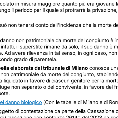
 calcolato in misura maggiore quanto più era giovane l
go il periodo per il quale si protrarrà la privazione
può non tenersi conto dell'incidenza che la morte d
el danno non patrimoniale da morte del congiunto è 
, infatti, il superstite rimane da solo, il suo danno è
. Ad avere rilevanza in tal senso, in ogni caso, non
secondo grado di parentela.
ella elaborata dal tribunale di Milano
conosce una d
on patrimoniale da morte del congiunto, stabilendo 
a liquidato in favore di ciascun genitore per la morte d
iuge non separato o del convivente, in favore del frat
pote.
el danno biologico
(Con le tabelle di Milano e di Ro
a oggetto di contestazione da parte della Cassazione 
rte di Cassazione con sentenza 26140 del 2023 ha spe