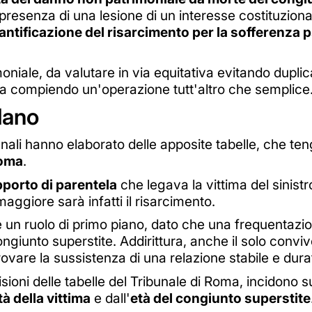
n presenza di una lesione di un interesse costituzion
antificazione del risarcimento per la sofferenza ps
imoniale, da valutare in via equitativa evitando dupl
sia compiendo un'operazione tutt'altro che semplice
lano
unali hanno elaborato delle apposite tabelle, che tengo
oma
.
porto di parentela
che legava la vittima del sinistr
maggiore sarà infatti il risarcimento.
un ruolo di primo piano, dato che una frequentazi
ngiunto superstite. Addirittura, anche il solo conviv
ovare la sussistenza di una relazione stabile e dura
evisioni delle tabelle del Tribunale di Roma, incidono 
tà della vittima
e dall'
età del congiunto superstite