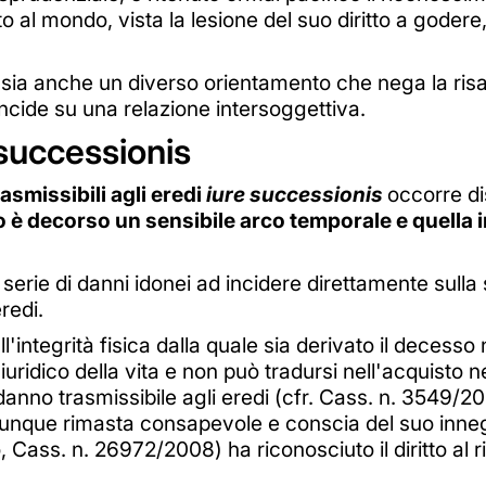
al mondo, vista la lesione del suo diritto a godere,
 sia anche un diverso orientamento che nega la risa
ncide su una relazione intersoggettiva.
 successionis
asmissibili agli eredi
iure successionis
occorre di
esso è decorso un sensibile arco temporale e quella
serie di danni idonei ad incidere direttamente sulla 
eredi.
l'integrità fisica dalla quale sia derivato il deces
uridico della vita e non può tradursi nell'acquisto ne
 danno trasmissibile agli eredi (cfr. Cass. n. 3549/20
munque rimasta consapevole e conscia del suo innegabi
, Cass. n. 26972/2008) ha riconosciuto il diritto al