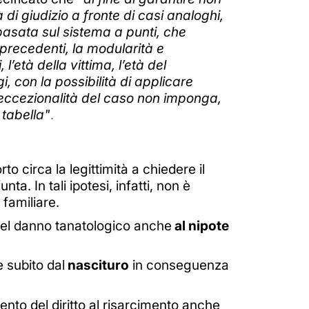
i giudizio a fronte di casi analoghi,
basata sul sistema a punti, che
 precedenti, la modularità e
 l’età della vittima, l’età del
i, con la possibilità di applicare
e l’eccezionalità del caso non imponga,
 tabella"
.
o circa la legittimità a chiedere il
nta. In tali ipotesi, infatti, non è
 familiare.
o del danno tanatologico anche
al nipote
 subito dal
nascituro
in conseguenza
ento del diritto al risarcimento anche