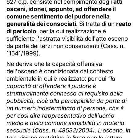
527 c.p. consiste nel compimento degli
atti
osceni, idonei, appunto, ad offendere il
comune sentimento del pudore nella
generalità dei consociati
. Si tratta di un
reato
di pericolo
, per la cui realizzazione è
sufficiente l'astratta visibilità dell'atto osceno
da parte dei terzi non consenzienti (Cass. n.
11541/1999).
Ne deriva che la capacità offensiva
dell'osceno è condizionata dal contesto
ambientale in cui è realizzato: per cui
“la
capacità di offendere il pudore è
strutturalmente connessa al requisito della
pubblicità, cioè alla percepibilità da parte di
un numero indeterminato di persone, che è
per così dire rappresentativo dell'uomo
medio e della comune sensibilità in materia
sessuale (Cass. n. 48532/2004). L'osceno, in
tale visione restrittiva in linea con la lettura