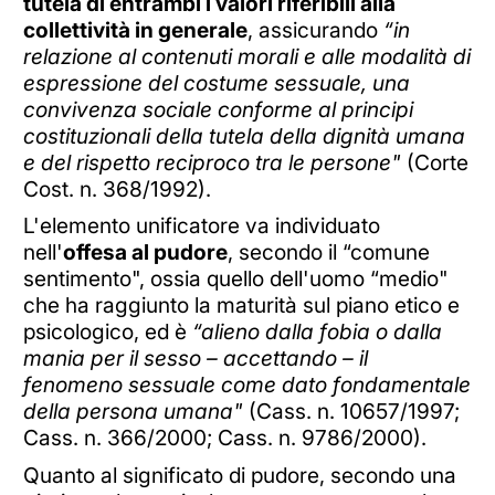
tutela di entrambi i valori riferibili alla
collettività in generale
, assicurando
“in
relazione al contenuti morali e alle modalità di
espressione del costume sessuale, una
convivenza sociale conforme al principi
costituzionali della tutela della dignità umana
e del rispetto reciproco tra le persone"
(Corte
Cost. n. 368/1992).
L'elemento unificatore va individuato
nell'
offesa al pudore
, secondo il “comune
sentimento", ossia quello dell'uomo “medio"
che ha raggiunto la maturità sul piano etico e
psicologico, ed è
“alieno dalla fobia o dalla
mania per il sesso – accettando – il
fenomeno sessuale come dato fondamentale
della persona umana"
(Cass. n. 10657/1997;
Cass. n. 366/2000; Cass. n. 9786/2000).
Quanto al significato di pudore, secondo una