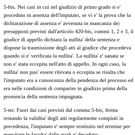
5-bis. Nei casi in cui nel giudizio di primo grado si e'
proceduto in assenza dell'imputato, se vi e' la prova che la
dichiarazione di assenza e' avvenuta in mancanza dei
presupposti previsti dall'articolo 420-bis, commi 1, 2 e 3, il
giudice di appello dichiara la nullita' della sentenza e
dispone la trasmissione degli atti al giudice che procedeva
quando si e' verificata la nullita'. La nullita' e' sanata se
non e' stata eccepita nell'atto di appello. In ogni caso, la
nullita' non puo' essere rilevata o eccepita se risulta che
l'imputato era a conoscenza della pendenza del processo ed
era nelle condizioni di comparire in giudizio prima della
pronuncia della sentenza impugnata.
5-ter. Fuori dai casi previsti dal comma 5-bis, ferma
restando la validita' degli atti regolarmente compiuti in
precedenza, l'imputato e' sempre restituito nel termine per
esercitare le facolta' dalle quali e' decaduto: