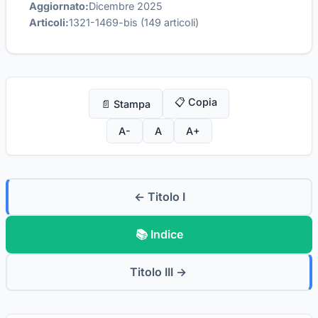
Aggiornato:
Dicembre 2025
Articoli:
1321-1469-bis (149 articoli)
📋 Copia
📄 Stampa
A-
A
A+
← Titolo I
📚 Indice
Titolo III →