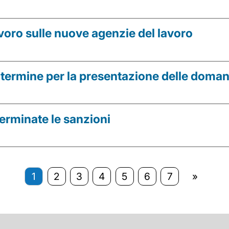
lavoro sulle nuove agenzie del lavoro
 termine per la presentazione delle doma
terminate le sanzioni
1
2
3
4
5
6
7
»