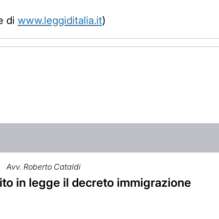
e di
www.leggiditalia.it
)
Avv. Roberto Cataldi
to in legge il decreto immigrazione