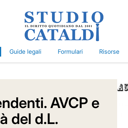
Guide legali
Formulari
Risorse
endenti. AVCP e
à del d.L.