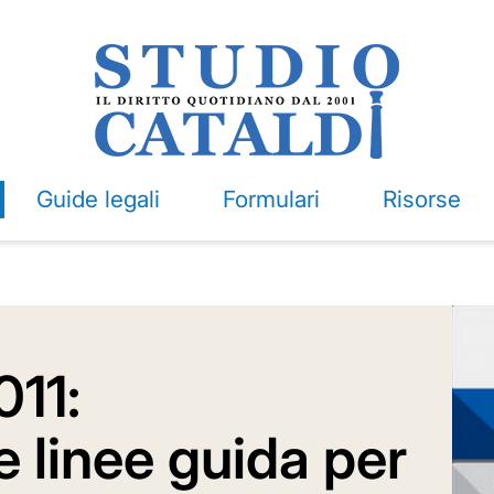
Guide legali
Formulari
Risorse
011:
e linee guida per