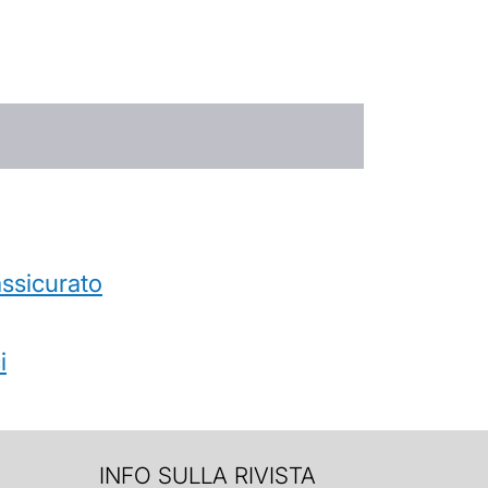
’assicurato
i
INFO SULLA RIVISTA