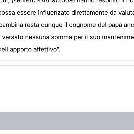
vour, (sentenza 4819/2009) hanno respinto il ri
 possa essere influenzato direttamente da valuta
 bambina resta dunque il cognome del papà anc
a versato nessuna somma per il suo mantenimen
ell'apporto affettivo".