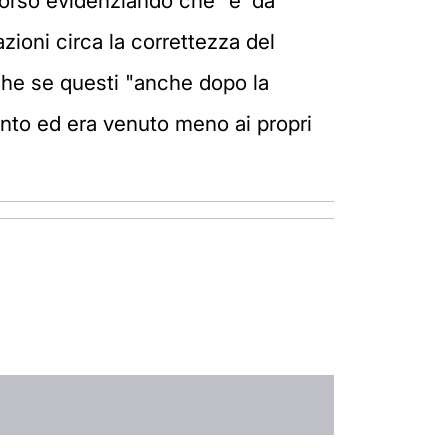
corso evidenziando che "e' da
zioni circa la correttezza del
he se questi "anche dopo la
to ed era venuto meno ai propri