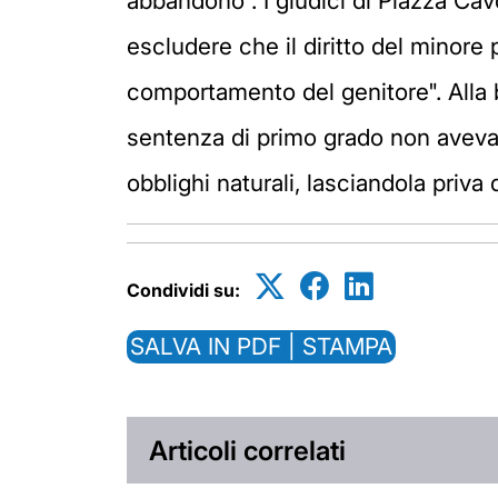
abbandono”. I giudici di Piazza Ca
escludere che il diritto del minore
comportamento del genitore". Alla
sentenza di primo grado non avev
obblighi naturali, lasciandola priva d
Condividi su:
SALVA IN PDF | STAMPA
Articoli correlati