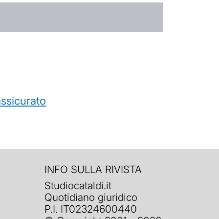
’assicurato
INFO SULLA RIVISTA
Studiocataldi.it
Quotidiano giuridico
P.I. IT02324600440