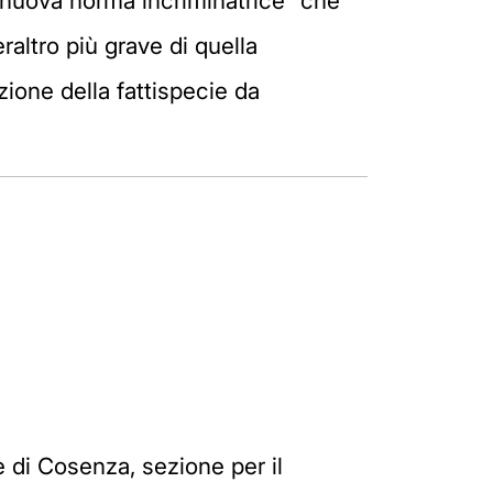
a nuova norma incriminatrice "che
raltro più grave di quella
ione della fattispecie da
e di Cosenza, sezione per il