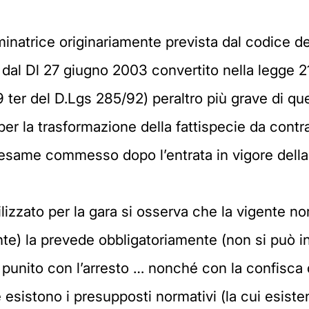
inatrice originariamente prevista dal codice de
 dal Dl 27 giugno 2003 convertito nella legge 
o 9 ter del D.Lgs 285/92) peraltro più grave di q
er la trasformazione della fattispecie da contr
in esame commesso dopo l’entrata in vigore dell
ilizzato per la gara si osserva che la vigente n
te) la prevede obbligatoriamente (non si può in
è punito con l’arresto … nonché con la confisca d
esistono i presupposti normativi (la cui esiste