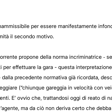
re inammissibile per essere manifestamente infon
imità il secondo motivo.
ricorrente propone della norma incriminatrice ‑
 per effettuare la gara - questa interpretazione
dalla precedente normativa già ricordata, desc
areggiare (“chiunque gareggia in velocità con ve
nti. E’ ovvio che, trattandosi oggi di reato di nat
l’agente, ma da ciò non deriva certo che debba 