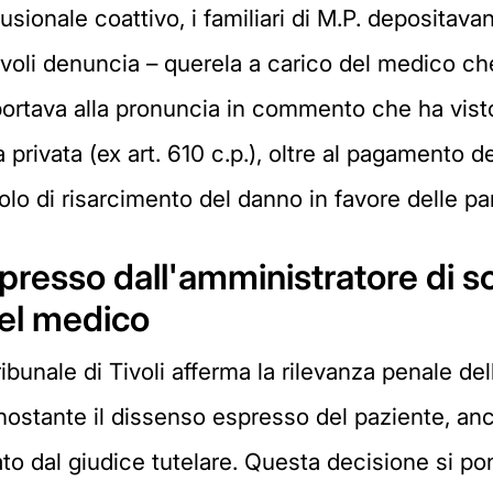
sionale coattivo, i familiari di M.P. depositavan
ivoli denuncia – querela a carico del medico che
 portava alla pronuncia in commento che ha vis
a privata (ex art. 610 c.p.), oltre al pagamento 
lo di risarcimento del danno in favore delle parti
spresso dall'amministratore di 
del medico
ibunale di Tivoli afferma la rilevanza penale d
nostante il dissenso espresso del paziente, anch
o dal giudice tutelare. Questa decisione si pon