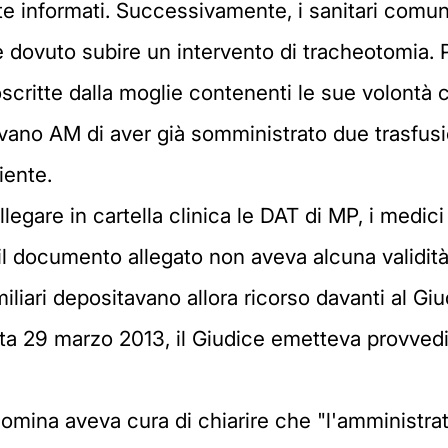
te informati. Successivamente, i sanitari comu
 dovuto subire un intervento di tracheotomia. 
critte dalla moglie contenenti le sue volontà cir
avano AM di aver già somministrato due trasfus
iente.
legare in cartella clinica le DAT di MP, i medic
il documento allegato non aveva alcuna validità
iliari depositavano allora ricorso davanti al Gi
ata 29 marzo 2013, il Giudice emetteva provve
nomina aveva cura di chiarire che "l'amministrat