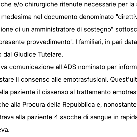
che e/o chirurgiche ritenute necessarie per la 
la medesima nel documento denominato "direttive
one di un amministratore di sostegno" sottoscr
presente provvedimento". I familiari, in pari data
 dal Giudice Tutelare.
iava comunicazione all'ADS nominato per informa
estare il consenso alle emotrasfusioni. Quest'ul
lla paziente il dissenso al trattamento emotrasf
he alla Procura della Repubblica e, nonostant
trava alla paziente 4 sacche di sangue in rapi
eva.