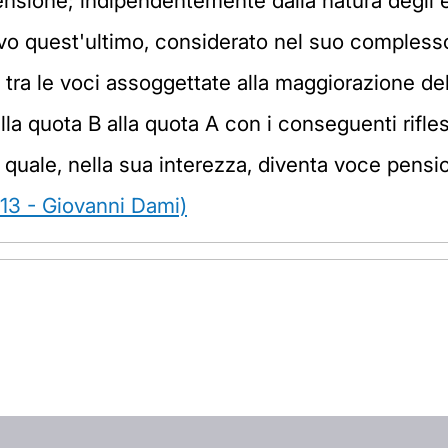
i pensione; indipendentemente dalla natura degl
vo quest'ultimo, considerato nel suo complesso
tra le voci assoggettate alla maggiorazione del 18
la quota B alla quota A con i conseguenti rifle
l quale, nella sua interezza, diventa voce pensi
°13 - Giovanni Dami)