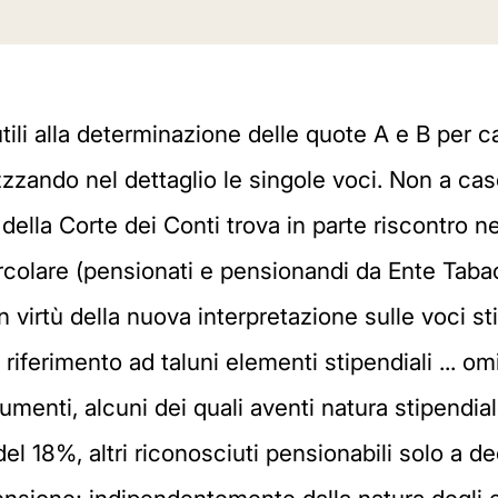
tili alla determinazione delle quote A e B per c
zzzando nel dettaglio le singole voci. Non a cas
della Corte dei Conti trova in parte riscontro ne
colare (pensionati e pensionandi da Ente Tabacc
in virtù della nuova interpretazione sulle voci st
fa riferimento ad taluni elementi stipendiali ... 
enti, alcuni dei quali aventi natura stipendiale
el 18%, altri riconosciuti pensionabili solo a d