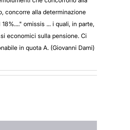
i emolumenti che concorrono alla
, concorre alla determinazione
%...." omissis ... i quali, in parte,
ssi economici sulla pensione. Ci
onabile in quota A. (Giovanni Dami)