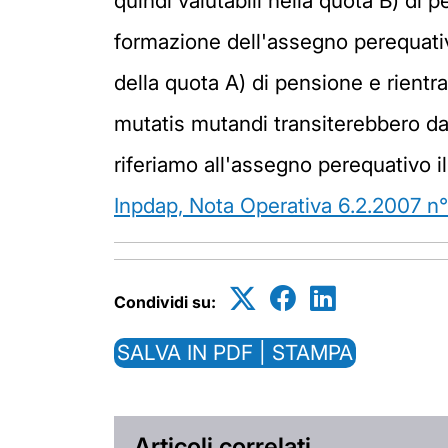
quindi valutabili nella quota B) d
formazione dell'assegno perequati
della quota A) di pensione e rientra 
mutatis mutandi transiterebbero dal
riferiamo all'assegno perequativo i
Inpdap, Nota Operativa 6.2.2007 n
Condividi su:
SALVA IN PDF | STAMPA
Articoli correlati