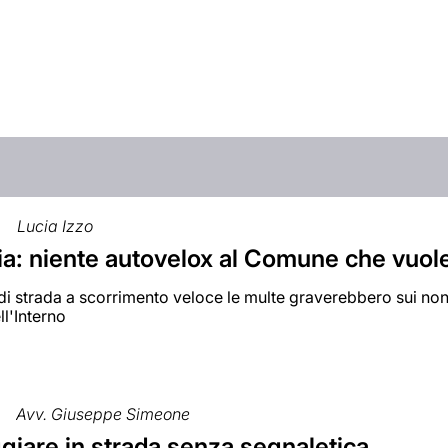
Lucia Izzo
ia: niente autovelox al Comune che vuole
di strada a scorrimento veloce le multe graverebbero sui no
ll'Interno
Avv. Giuseppe Simeone
giare in strada senza segnaletica