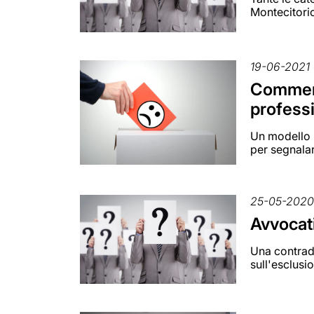
Montecitori
19-06-2021
Commerci
profess
Un modello p
per segnalar
25-05-202
Avvocati
Una contradd
sull'esclusi