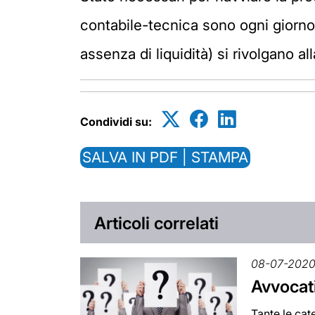
contabile-tecnica sono ogni giorno 
assenza di liquidità) si rivolgano al
Condividi su:
SALVA IN PDF | STAMPA
Articoli correlati
08-07-202
Avvocati
Tante le cat