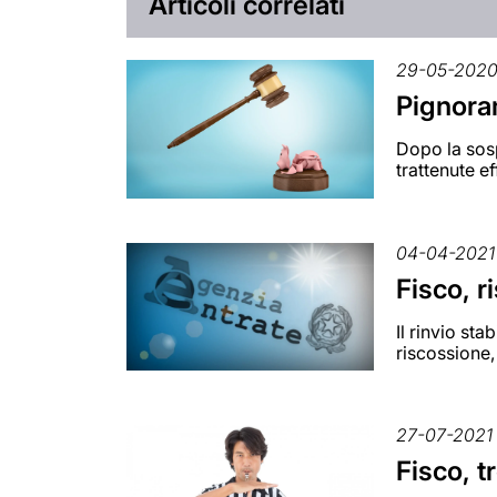
Articoli correlati
29-05-202
Pignoram
Dopo la sosp
trattenute e
04-04-2021
Fisco, r
Il rinvio st
riscossione,
27-07-2021
Fisco, t