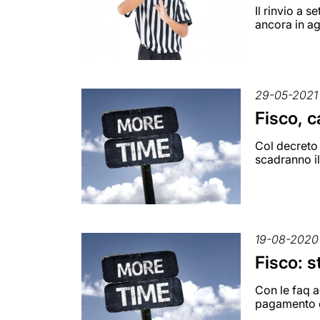
Il rinvio a s
ancora in a
29-05-2021
Fisco, c
Col decreto 
scadranno i
19-08-2020
Fisco: s
Con le faq a
pagamento d