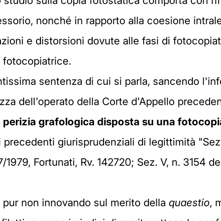
o studio sulla copia fotostatica comporta con rif
essorio, nonché in rapporto alla coesione intralet
azioni e distorsioni dovute alle fasi di fotocopi
 fotocopiatrice.
tissima sentenza di cui si parla, sancendo l'inf
zza dell'operato della Corte d'Appello preceden
a perizia grafologica disposta su una fotoco
 precedenti giurisprudenziali di legittimità "Sez
/1979, Fortunati, Rv. 142720; Sez. V, n. 3154 del 
 pur non innovando sul merito della
quaestio
, 