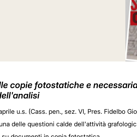
lle copie fotostatiche e necessari
dell'analisi
rile u.s. (Cass. pen., sez. VI, Pres. Fidelbo Gi
una delle questioni calde dell'attività grafologi
ta su documenti in copia fotostatica.