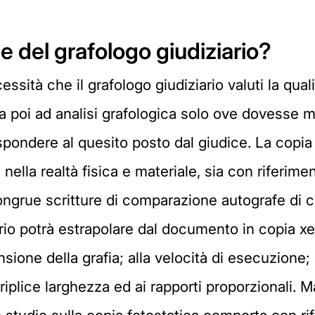
e del grafologo giudiziario?
ità che il grafologo giudiziario valuti la quali
a poi ad analisi grafologica solo ove dovesse m
i rispondere al quesito posto dal giudice. La cop
nella realtà fisica e materiale, sia con riferim
ongrue scritture di comparazione autografe di cu
io potrà estrapolare dal documento in copia xero
sione della grafia; alla velocità di esecuzione; 
a triplice larghezza ed ai rapporti proporzionali.