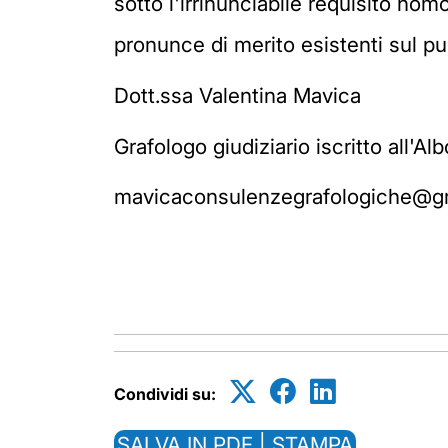
sotto l'irrinunciabile requisito nomo
pronunce di merito esistenti sul pu
Dott.ssa Valentina Mavica
Grafologo giudiziario iscritto all'Al
mavicaconsulenzegrafologiche@g
Condividi su:
SALVA IN PDF | STAMPA