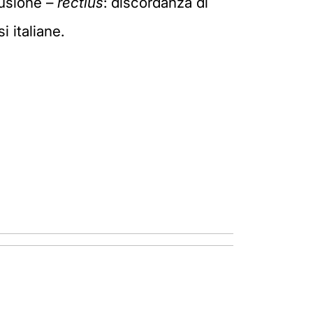
nfusione –
rectius
: discordanza di
 italiane.