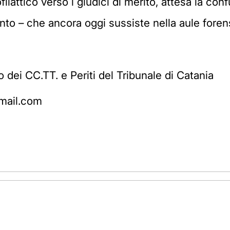
filattico verso i giudici di merito, attesa la co
nto – che ancora oggi sussiste nella aule forensi
bo dei CC.TT. e Periti del Tribunale di Catania
mail.com