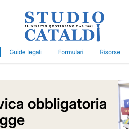
Guide legali
Formulari
Risorse
ica obbligatoria
egge