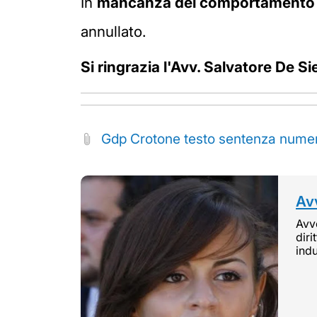
In
mancanza del comportamento d
annullato.
Si ringrazia l'Avv. Salvatore De S
Gdp Crotone testo sentenza nume
Avv
Avvo
diri
indu