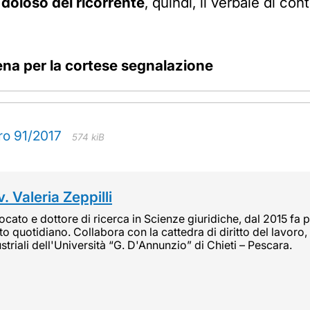
oloso del ricorrente
, quindi, il verbale di c
iena per la cortese segnalazione
ro 91/2017
574 kiB
. Valeria Zeppilli
cato e dottore di ricerca in Scienze giuridiche, dal 2015 fa pa
tto quotidiano. Collabora con la cattedra di diritto del lavoro, 
striali dell'Università “G. D'Annunzio” di Chieti – Pescara.