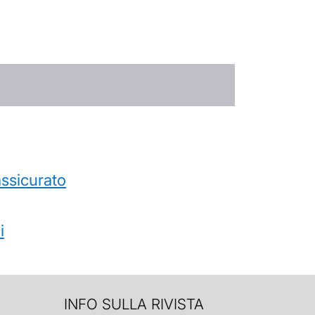
’assicurato
i
INFO SULLA RIVISTA