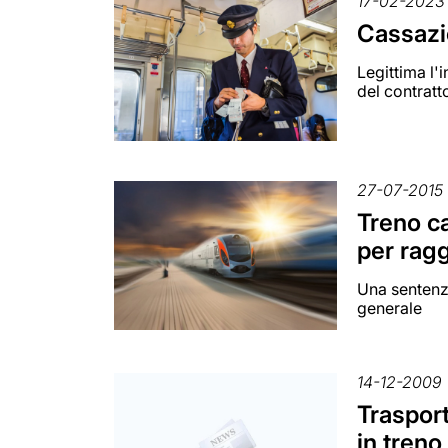
17-02-2023
Cassazio
Legittima l'
del contratt
27-07-2015
Treno ca
per ragg
Una sentenza
generale
14-12-2009
Trasport
in treno