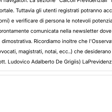
i navigatori. La sezione "Calcoli Previdenziali" f
ortale. Tuttavia gli utenti registrati potranno
iorni) e verificare di persona le notevoli potenz
rà prontamente comunicata nella newsletter dove
se dimostrativa. Ricordiamo inoltre che l'Osser
(avvocati, magistrati, notai, ecc..) che desider
ott. Ludovico Adalberto De Grigiis) LaPrevidenz