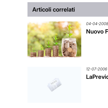
Articoli correlati
04-04-200
Nuovo F
12-07-2006
LaPrevid