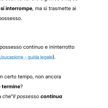
 si interrompe
, ma si trasmette ai
 possesso.
 possesso continuo e ininterrotto
).
Usucapione - guida legale
un certo tempo, non ancora
e termine
?
a che"
Il possesso
continua