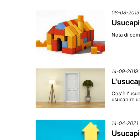
08-08-2013
Usucapio
Nota di comm
14-09-2019
L'usucap
Cos'è l'usuc
usucapire u
14-04-2021
Usucapio