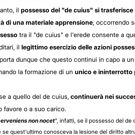
tanto, il
possesso del "de cuius" si trasferisce 
à di una materiale apprensione
, occorrendo so
ssesso
tra il "de cuius" e l'erede consente a qu
tari, il
legittimo esercizio delle azioni posses
orta dunque che questo continui in capo a un
inando la formazione di un
unico e ininterrott
se a quello del de cuius,
continuerà nei succes
o favore o a suo carico.
erveniens non nocet
", infatti, se il possesso del d
 se quest'ultimo conosceva la lesione del diritto alt