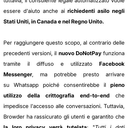
tuttavia, il consulente legale automatizzato vuole
essere d'aiuto anche ai
richiedenti asilo negli
Stati Uniti, in Canada e nel Regno Unito.
Per raggiungere questo scopo, al contrario delle
precedenti versioni, il
nuovo DoNotPay
funziona
tramite il diffuso e utilizzato
Facebook
Messenger
, ma potrebbe presto arrivare
su Whatsapp poiché consentirebbe il
pieno
utilizzo della crittografia end-to-end
che
impedisce l'accesso alle conversazioni. Tuttavia,
Browder ha rassicurato gli utenti e garantito che
la loro privacy verrà tutelata
:
"
Tutti i dati