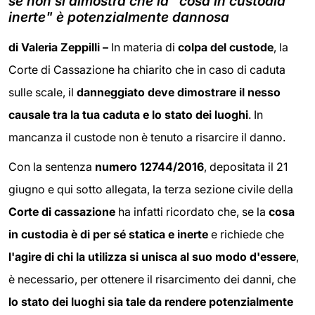
se non si dimostra che la "cosa in custodia
inerte" è potenzialmente dannosa
di Valeria Zeppilli –
In materia di
colpa del custode
, la
Corte di Cassazione ha chiarito che in caso di caduta
sulle scale, il
danneggiato deve dimostrare il nesso
causale tra la tua caduta e lo stato dei luoghi
. In
mancanza il custode non è tenuto a risarcire il danno.
Con la sentenza
num
ero 12744/2016
, depositata il 21
giugno e qui sotto allegata, la terza sezione civile della
Corte di cassazione
ha infatti ricordato che, se la
cosa
in custodia è di per sé statica e inerte
e richiede che
l'agire di chi la utilizza si unisca al suo modo d'essere
,
è necessario, per ottenere il risarcimento dei danni, che
lo stato dei luoghi sia tale da rendere potenzialmente