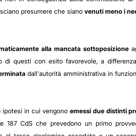
 lasciano presumere che siano
venuti meno i nece
aticamente alla mancata sottoposizione
ag
di questi con esito favorevole, a differenz
erminata
dall'autorità amministrativa in funzi
no ipotesi in cui vengono
emessi due distinti p
86 e 187 CdS che prevedono un primo provv
one al tasso alcolemico accertato e un seco