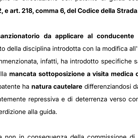
2, e art. 218, comma 6, del Codice della Strada
anzionatorio da applicare al conducente
c
 della disciplina introdotta con la modifica all'
nzionata, infatti, ha introdotto specifiche san
lla
mancata sottoposizione a visita medica 
 patente ha
natura cautelare
differenziandosi d
temente repressiva e di deterrenza verso comp
erdizione alla guida.
a non in conseguenza della commissione di u