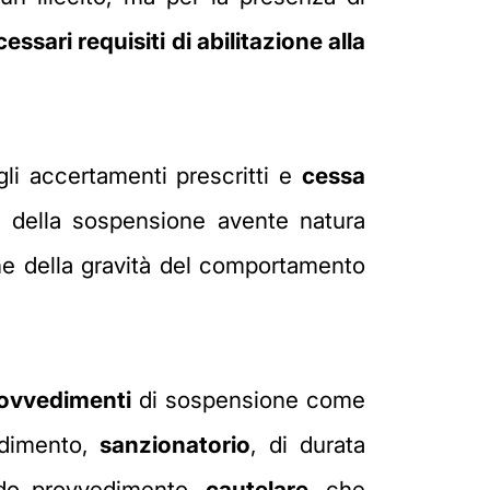
ssari requisiti di abilitazione alla
li accertamenti prescritti e
cessa
a della sospensione avente natura
one della gravità del comportamento
rovvedimenti
di sospensione come
edimento,
sanzionatorio
, di durata
ndo provvedimento,
cautelare
, che