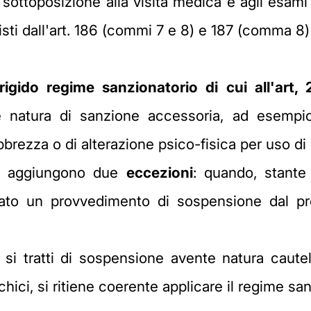
ttoposizione alla visita medica e agli esami d
isti dall'art. 186 (commi 7 e 8) e 187 (comma 8)
rigido regime sanzionatorio di cui all'art
 natura di sanzione accessoria, ad esempi
bbrezza o di alterazione psico-fisica per uso d
si aggiungono due
eccezioni
: quando, stante 
ttato un provvedimento di sospensione dal pref
i tratti di sospensione avente natura cautelar
sichici, si ritiene coerente applicare il regime s