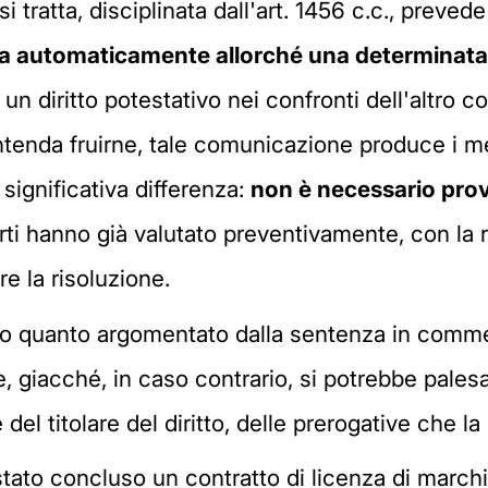
si tratta, disciplinata dall'art. 1456 c.c., preved
solva automaticamente allorché una determinat
n diritto potestativo nei confronti dell'altro c
intenda fruirne, tale comunicazione produce i m
significativa differenza:
non è necessario prov
ti hanno già valutato preventivamente, con la r
re la risoluzione.
ndo quanto argomentato dalla sentenza in commen
e, giacché, in caso contrario, si potrebbe pales
 del titolare del diritto, delle prerogative che la
 stato concluso un contratto di licenza di march