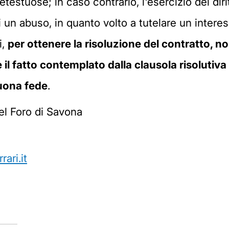
retestuose; in caso contrario, l'esercizio del di
i un abuso, in quanto volto a tutelare un intere
i,
per ottenere la risoluzione del contratto, n
 il fatto contemplato dalla clausola risolutiv
uona fede
.
l Foro di Savona
ari.it