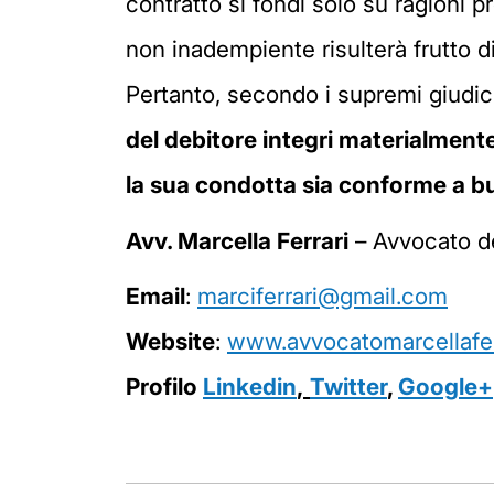
contratto si fondi solo su ragioni p
non inadempiente risulterà frutto d
Pertanto, secondo i supremi giudic
del debitore integri materialmente
la sua condotta sia conforme a b
Avv. Marcella Ferrari
– Avvocato de
Email
:
marciferrari@gmail.com
Website
:
www.avvocatomarcellaferr
Profilo
Linkedin
,
Twitter
,
Google+