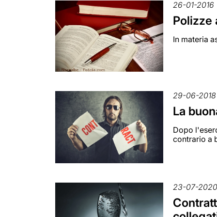
26-01-2016
Polizze 
In materia a
29-06-2018
La buona
Dopo l'eserc
contrario a 
23-07-202
Contratt
collegat