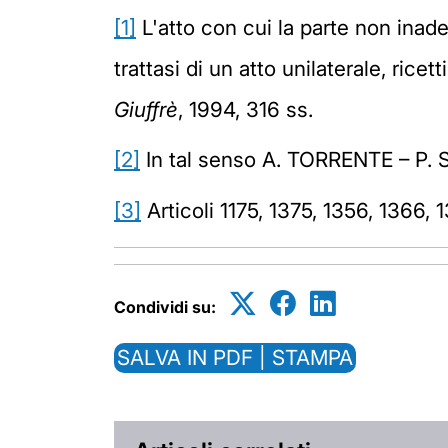
[1]
L'atto con cui la parte non inade
trattasi di un atto unilaterale, rice
Giuffrè
, 1994, 316 ss.
[2]
In tal senso A. TORRENTE – P
[3]
Articoli 1175, 1375, 1356, 1366, 1
Condividi su:
SALVA IN PDF | STAMPA