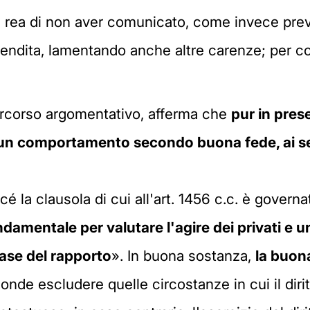
, rea di non aver comunicato, come invece previst
vendita, lamentando anche altre carenze; per con
ercorso argomentativo, afferma che
pur in pres
 un comportamento secondo buona fede, ai sensi
ercé la clausola di cui all'art. 1456 c.c. è govern
ndamentale per valutare l'agire dei privati e 
fase del rapporto
». In buona sostanza,
la buon
onde escludere quelle circostanze in cui il diri