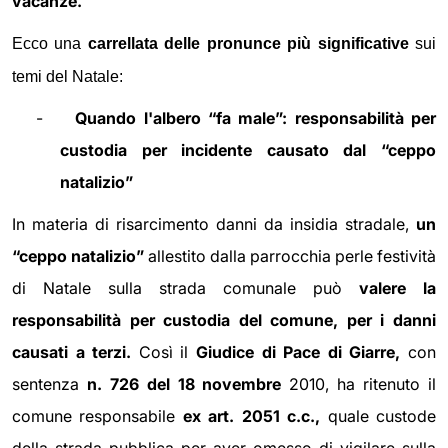
vacanze.
Ecco una
carrellata delle pronunce più significative
sui
temi del Natale:
-
Quando l'albero “fa male”: responsabilità per
custodia per incidente causato dal “ceppo
natalizio”
In materia di risarcimento danni da insidia stradale,
un
“ceppo natalizio”
allestito dalla parrocchia perle festività
di Natale sulla strada comunale può
valere la
responsabilità per custodia del comune, per i danni
causati a terzi.
Così il
Giudice di Pace di Giarre,
con
sentenza
n. 726 del 18 novembre
2010, ha ritenuto il
comune responsabile
ex art. 2051 c.c.,
quale custode
della strada pubblica per aver omesso di vigilare sulla