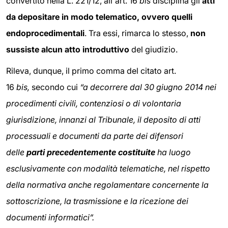
convertito nella L. 221/12, all'art. 16
bis
disciplina gli
atti
da depositare in modo telematico, ovvero quelli
endoprocedimentali
. Tra essi, rimarca lo stesso,
non
sussiste alcun atto introduttivo
del giudizio.
Rileva, dunque, il primo comma del citato art.
16
bis,
secondo cui
“a decorrere dal 30 giugno 2014 nei
procedimenti civili, contenziosi o di volontaria
giurisdizione, innanzi al Tribunale, il deposito di atti
processuali e documenti da parte dei difensori
delle
parti precedentemente costituite
ha luogo
esclusivamente con modalità telematiche, nel rispetto
della normativa anche regolamentare concernente la
sottoscrizione, la trasmissione e la ricezione dei
documenti informatici”.