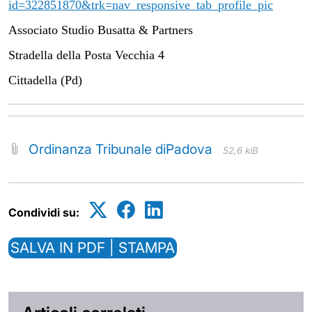
id=322851870&trk=nav_responsive_tab_profile_pic
Associato Studio Busatta & Partners
Stradella della Posta Vecchia 4
Cittadella (Pd)
Ordinanza Tribunale diPadova
52,6 kiB
Condividi su:
SALVA IN PDF | STAMPA