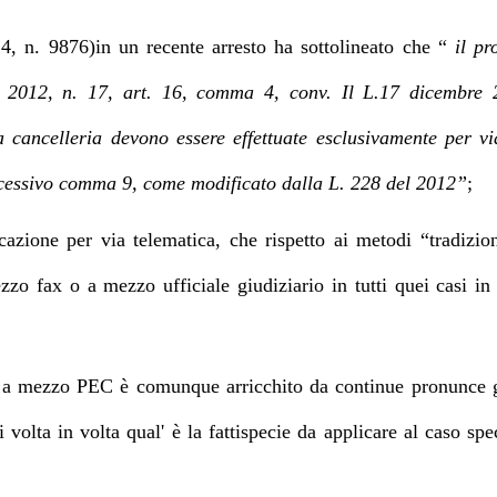
, n. 9876)in un recente arresto ha sottolineato che “
il pr
e 2012, n. 17, art. 16, comma 4, conv. Il L.17 dicembre 2
 cancelleria devono essere effettuate esclusivamente per via
uccessivo comma 9, come modificato dalla L. 228 del 2012”
;
ficazione per via telematica, che rispetto ai metodi “tradiz
zo fax o a mezzo ufficiale giudiziario in tutti quei casi in
a a mezzo PEC è comunque arricchito da continue pronunce gi
i volta in volta qual' è la fattispecie da applicare al caso spe