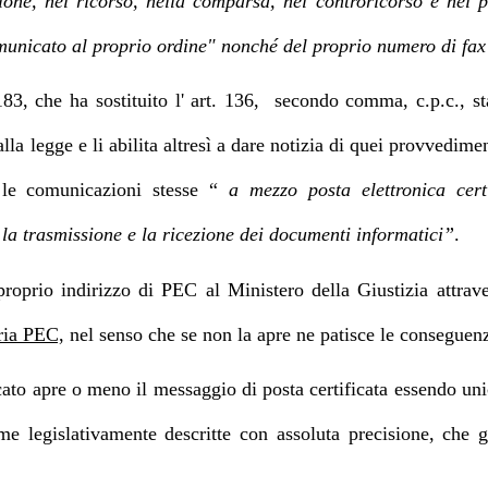
ione, nel ricorso, nella comparsa, nel controricorso e nel pr
comunicato al proprio ordine" nonché del proprio numero di fa
3, che ha sostituito l' art. 136, secondo comma, c.p.c., sta
lla legge e li abilita altresì a dare notizia di quei provvedime
 le comunicazioni stesse “
a mezzo posta elettronica cert
 la trasmissione e la ricezione dei documenti informatici”
.
oprio indirizzo di PEC al Ministero della Giustizia attrave
pria PEC,
nel senso che se non la apre ne patisce le conseguen
cato apre o meno il messaggio di posta certificata essendo uni
me legislativamente descritte con assoluta precisione, che g